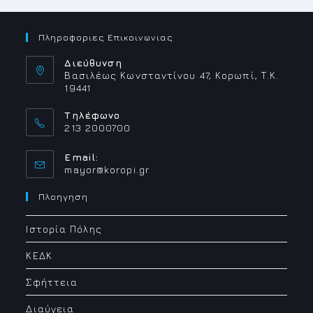
Πληροφοριες Επικοινωνιας
Διεύθυνση
Βασιλέως Κωνσταντίνου 47, Κορωπί, Τ.Κ.
19441
Τηλέφωνο
213 2000700
Email:
Opens
mayor@koropi.gr
in
your
Πλοηγηση
application
Ιστορία Πόλης
ΚΕΔΚ
Σφήττεια
Διαύγεια