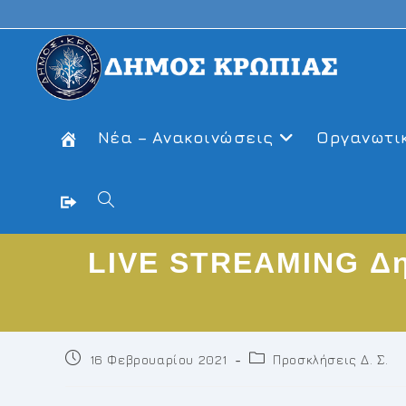
Skip
to
content
Νέα – Ανακοινώσεις
Οργανωτι
Toggle
LIVE STREAMING Δημ
website
search
Post
Post
16 Φεβρουαρίου 2021
Προσκλήσεις Δ. Σ.
published:
category: