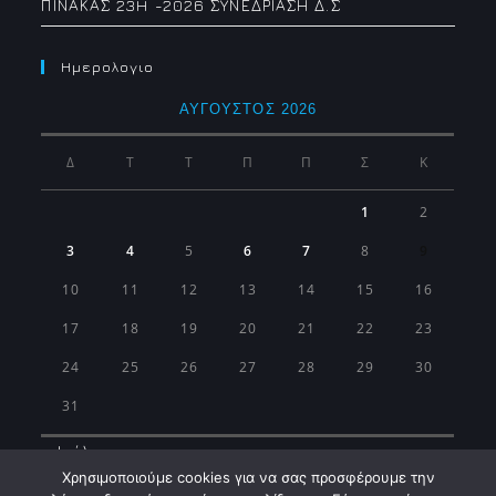
ΠΙΝΑΚΑΣ 23H -2026 ΣΥΝΕΔΡΙΑΣΗ Δ.Σ
Ημερολογιο
ΑΎΓΟΥΣΤΟΣ 2026
Δ
Τ
Τ
Π
Π
Σ
Κ
1
2
3
4
5
6
7
8
9
10
11
12
13
14
15
16
17
18
19
20
21
22
23
24
25
26
27
28
29
30
31
« Ιούλ
Χρησιμοποιούμε cookies για να σας προσφέρουμε την