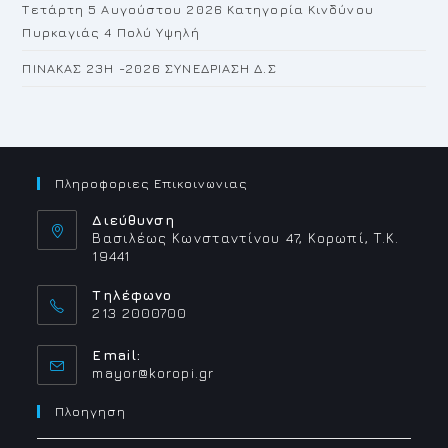
Τετάρτη 5 Αυγούστου 2026 Κατηγορία Κινδύνου
Πυρκαγιάς 4 Πολύ Υψηλή
ΠΙΝΑΚΑΣ 23H -2026 ΣΥΝΕΔΡΙΑΣΗ Δ.Σ
Πληροφοριες Επικοινωνιας
Διεύθυνση
Βασιλέως Κωνσταντίνου 47, Κορωπί, Τ.Κ.
19441
Τηλέφωνο
213 2000700
Email:
Opens
mayor@koropi.gr
in
your
Πλοηγηση
application