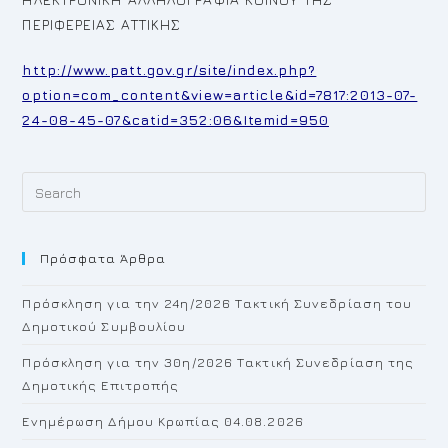
ΠΕΡΙΦΕΡΕΙΑΣ ΑΤΤΙΚΗΣ
http://www.patt.gov.gr/site/index.php?
option=com_content&view=article&id=7817:2013-07-
24-08-45-07&catid=352:06&Itemid=950
Pr
Es
to
Πρόσφατα Άρθρα
cl
th
Πρόσκληση για την 24η/2026 Τακτική Συνεδρίαση του
se
Δημοτικού Συμβουλίου
pan
Πρόσκληση για την 30η/2026 Τακτική Συνεδρίαση της
Δημοτικής Επιτροπής
Ενημέρωση Δήμου Κρωπίας 04.08.2026