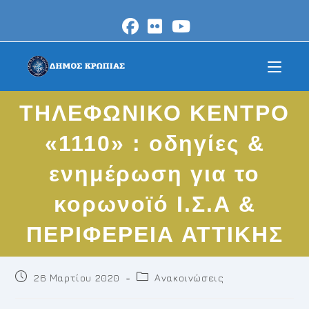
Skip
to
content
THΛΕΦΩΝΙΚΟ ΚΕΝΤΡΟ
«1110» : οδηγίες &
ενημέρωση για το
κορωνοϊό Ι.Σ.Α &
ΠΕΡΙΦΕΡΕΙΑ ΑΤΤΙΚΗΣ
Post
Post
26 Μαρτίου 2020
Ανακοινώσεις
published:
category: