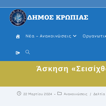
Skip
to
content
Νέα – Ανακοινώσεις
Οργανωτι
Toggle
Άσκηση «Σεισίχθ
website
search
Post
Post
22 Μαρτίου 2024
Ανακοινώσεις
/
Δελτία
published:
category: