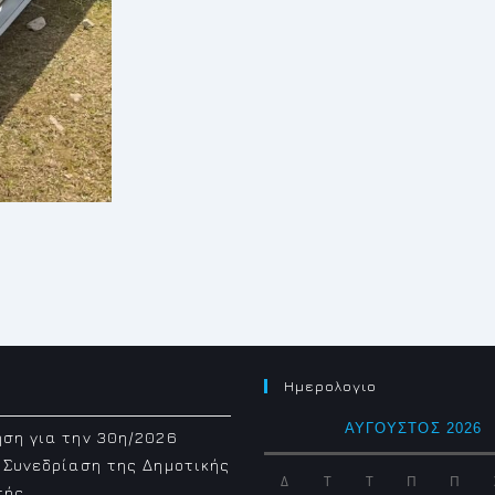
Ημερολογιο
ΑΎΓΟΥΣΤΟΣ 2026
ση για την 30η/2026
 Συνεδρίαση της Δημοτικής
Δ
Τ
Τ
Π
Π
πής