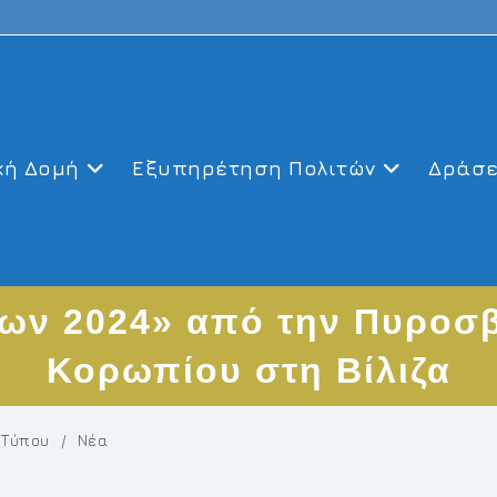
κή Δομή
Εξυπηρέτηση Πολιτών
Δράσε
ων 2024» από την Πυροσ
Κορωπίου στη Βίλιζα
 Τύπου
/
Νέα