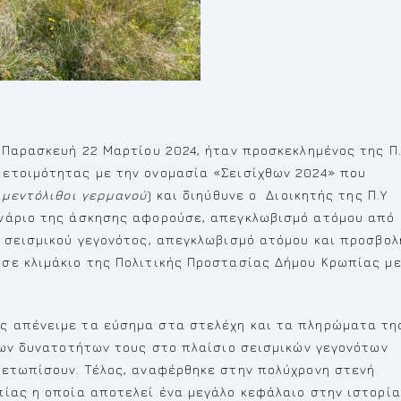
 Παρασκευή 22 Μαρτίου 2024, ήταν προσκεκλημένος της Π
ετοιμότητας με την ονομασία «Σεισίχθων 2024» που
μεντόλιθοι γερμανού
) και διηύθυνε ο Διοικητής της Π.Υ
ενάριο της άσκησης αφορούσε, απεγκλωβισμό ατόμου από
α σεισμικού γεγονότος, απεγκλωβισμό ατόμου και προσβολ
σε κλιμάκιο της Πολιτικής Προστασίας Δήμου Κρωπίας μ
ς απένειμε τα εύσημα στα στελέχη και τα πληρώματα τη
των δυνατοτήτων τους στο πλαίσιο σεισμικών γεγονότων
μετωπίσουν. Τέλος, αναφέρθηκε στην πολύχρονη στενή
πίας η οποία αποτελεί ένα μεγάλο κεφάλαιο στην ιστορία