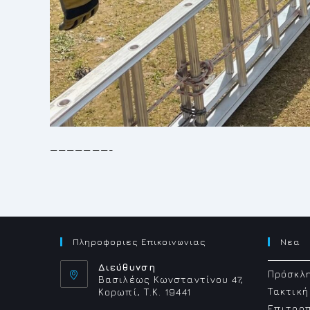
———————-
Πληροφοριες Επικοινωνιας
Νεα
Διεύθυνση
Πρόσκλη
Βασιλέως Κωνσταντίνου 47,
Τακτική
Κορωπί, Τ.Κ. 19441
Επιτρο