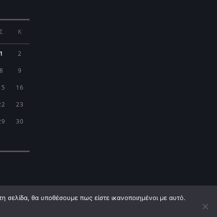
Σ
Κ
1
2
8
9
15
16
22
23
29
30
τη σελίδα, θα υποθέσουμε πως είστε ικανοποιημένοι με αυτό.