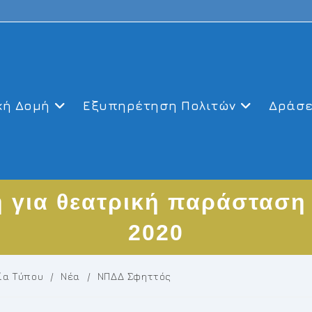
κή Δομή
Εξυπηρέτηση Πολιτών
Δράσε
 για θεατρική παράσταση 
2020
ία Τύπου
/
Νέα
/
ΝΠΔΔ Σφηττός