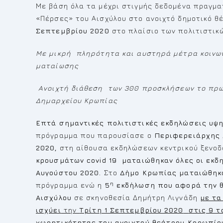
Με βάση όλα τα μέχρι στιγμής δεδομένα πραγμα
«Πέρσες» του Αισχύλου στο ανοιχτό δημοτικό 
Σεπτεμβρίου 2020
στο πλαίσιο των πολιτιστικ
Με μικρή πληρότητα και αυστηρά μέτρα κοινω
ματαίωσης
Ανοιχτή διάθεση των 300 προσκλήσεων το πρω
Δημαρχείου Κρωπίας
Επτά σημαντικές πολιτιστικές εκδηλώσεις υψ
πρόγραμμα που παρουσίασε ο
Περιφερειάρχης 
2020,
στη αίθουσα εκδηλώσεων κεντρικού ξενοδ
κρουσμάτων
covid
19
ματαιώθηκαν όλες οι
εκδ
Αυγούστου 2020.
Στο
Δήμο Κρωπίας ματαιώθηκ
η
πρόγραμμα ενώ η
5
εκδήλωση που αφορά την θ
Αισχύλου
σε σκηνοθεσία Δημήτρη Λιγνάδη
με τα
ισχύει
την
Τρίτη 1 Σεπτεμβρίου 2020
στις 9 τ
χωρητικότητας του ανοιχτού θεάτρου Κορωπίο