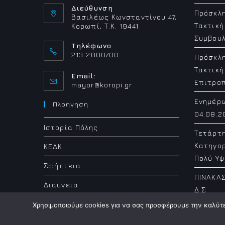
Διεύθυνση
Πρόσκλη
Βασιλέως Κωνσταντίνου 47,
Τακτική
Κορωπί, Τ.Κ. 19441
Συμβουλ
Τηλέφωνο
213 2000700
Πρόσκλη
Τακτική
Email:
Επιτρο
Opens
mayor@koropi.gr
in
Ενημέρ
your
Πλοηγηση
application
04.08.2
Ιστορία Πόλης
Τετάρτ
Κατηγορ
ΚΕΔΚ
Πολύ Υψ
Σφήττεια
ΠΙΝΑΚΑΣ
Διαύγεια
Δ.Σ
Χρησιμοποιούμε cookies για να σας προσφέρουμε την καλύτερ