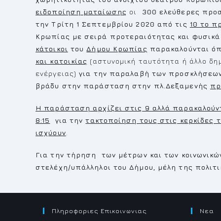
ειδοποίηση ματαίωσης
οι
300 ελεύθερες προσ
την Τρίτη 1 Σεπτεμβρίου 2020 από τις
10 το π
Κρωπίας με σειρά προτεραιότητας και φυσικά 
κάτοικοι
του
Δήμου Κρωπίας
παρακαλούνται ό
και κατοικίας
(αστυνομική ταυτότητα ή άλλο δημ
ενέργειας)
για την παραλαβή των προσκλήσεω
βράδυ στην παράσταση στην πλ.Δεξαμενής
πρ
Η παράσταση αρχίζει στις 9 αλλά παρακαλούντ
8:15
για
την
τακτοποίηση τους στις κερκίδες 
ισχύουν
.
Για την τήρηση των μέτρων και των κοινωνικ
στελέχη/υπάλληλοι του Δήμου, μέλη της πολιτ
Πληροφοριες Επικοινωνιας
Νεα