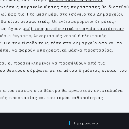
κλήσεις παρακολούθησης της παράστασης θα διατεθού
ρωί έως τις 1 το μεσημέρι
στο
ισόγειο του Δημαρχείου
θα είναι ονομαστικές
. Οι ενδιαφερόμενοι
δημότες-
πως έχουν
μαζί τους αποδεικτικά στοιχεία ταυτότητας
όσιο έγγραφο, λογαριασμός νερού ή ηλεκτρικής
ν
.
Για την είσοδό τους τόσο στο Δημαρχείο όσο και το
έπει να φορούν υποχρεωτικά μάσκα προστασίας
.
αι οι προσκεκλημένοι να προσέλθουν από τις
του θεάτρου σύμφωνα με τα μέτρα δημόσιας υγείας που
ών αποστάσεων στο θέατρο
θα εργαστούν εντεταλμένα
ικής προστασίας και του τομέα καθαριότητας
Ημερολογιο