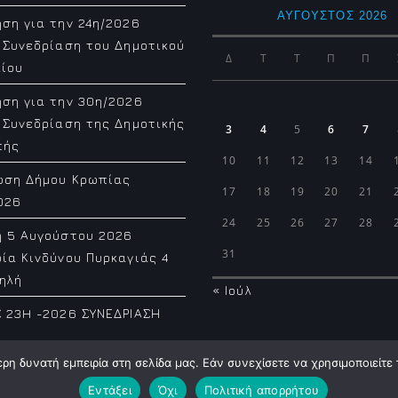
ΑΎΓΟΥΣΤΟΣ 2026
ση για την 24η/2026
 Συνεδρίαση του Δημοτικού
Δ
Τ
Τ
Π
Π
ίου
ση για την 30η/2026
 Συνεδρίαση της Δημοτικής
3
4
5
6
7
πής
10
11
12
13
14
ωση Δήμου Κρωπίας
17
18
19
20
21
026
24
25
26
27
28
η 5 Αυγούστου 2026
31
ία Κινδύνου Πυρκαγιάς 4
ηλή
« Ιούλ
 23H -2026 ΣΥΝΕΔΡΙΑΣΗ
η δυνατή εμπειρία στη σελίδα μας. Εάν συνεχίσετε να χρησιμοποιείτε 
Εντάξει
Όχι
Πολιτική απορρήτου
Municipality of Koropi © 2026