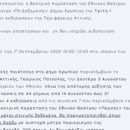
τοποιείται η θεατρική παράσταση του Εθνικού Θεάτρου
θέατρο «Πλ.Δεξαμενής» Δήμου Κρωπίας την
Τρίτη 1
ών εκδηλώσεων της Περιφέρειας Αττικής
νικών αποστάσεων και αν δεν υπάρξει ειδοποίηση
η
ί της 1
Σεπτεμβρίου 2020 10:00-13:00 στο ισόγειο του
ηλής ποιότητας στο Δήμο Κρωπίας
περιελάμβανε το
Αττικής,
Γεώργιος Πατούλης,
την
Δευτέρα 3 Αυγούστου
οχείου των Αθηνών.
Λόγω της απότομης αύξησης των
ηλώσεις σε 44 Δήμους από 14 Αυγούστου έως 31
αν 4 εκδηλώσεις
από τις συνολικά 7 που περιελάμβανε τ
εατρική παράσταση του Εθνικού Θεάτρου «Πέρσες» το
 μέχρι στιγμής δεδομένα θα πραγματοποιηθεί όπως
ο βράδυ
με αυστηρά μέτρα περιορισμού της
υ δηλαδή, 300 άτομα
.
Αν δεν υπάρξει νεότερη