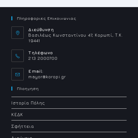
ΣΥΝΕΔΡΊΑΣΗ
ΤΗΣ
ΔΗΜΟΤΙΚΉΣ
ΕΠΙΤΡΟΠΉΣ
Πληροφοριες Επικοινωνιας
Διεύθυνση
Βασιλέως Κωνσταντίνου 47, Κορωπί, Τ.Κ.
19441
Τηλέφωνο
213 2000700
Email:
Opens
mayor@koropi.gr
in
your
Πλοηγηση
application
Ιστορία Πόλης
ΚΕΔΚ
Σφήττεια
Διαύγεια