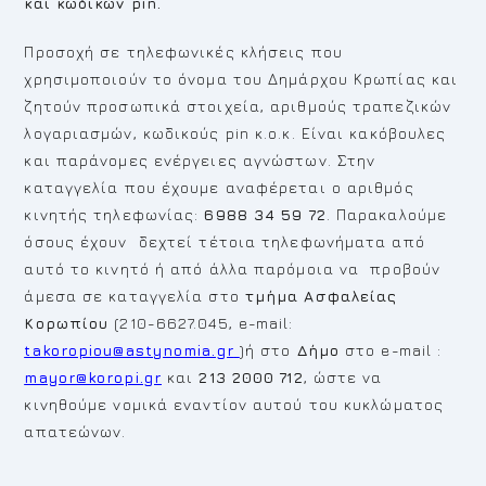
και κωδικών
pin
.
Προσοχή σε τηλεφωνικές κλήσεις που
χρησιμοποιούν το όνομα του Δημάρχου Κρωπίας και
ζητούν προσωπικά στοιχεία, αριθμούς τραπεζικών
λογαριασμών, κωδικούς pin κ.ο.κ. Είναι κακόβουλες
και παράνομες ενέργειες αγνώστων. Στην
καταγγελία που έχουμε αναφέρεται ο αριθμός
κινητής τηλεφωνίας:
6988 34 59 72
. Παρακαλούμε
όσους έχουν δεχτεί τέτοια τηλεφωνήματα από
αυτό το κινητό ή από άλλα παρόμοια να προβούν
άμεσα σε καταγγελία στο
τμήμα Ασφαλείας
Κορωπίου
(210-6627.045, e-mail:
takoropiou@astynomia.gr
)ή στο
Δήμο
στο e-mail :
mayor@koropi.gr
και
213 2000 712
, ώστε να
κινηθούμε νομικά εναντίον αυτού του κυκλώματος
απατεώνων.