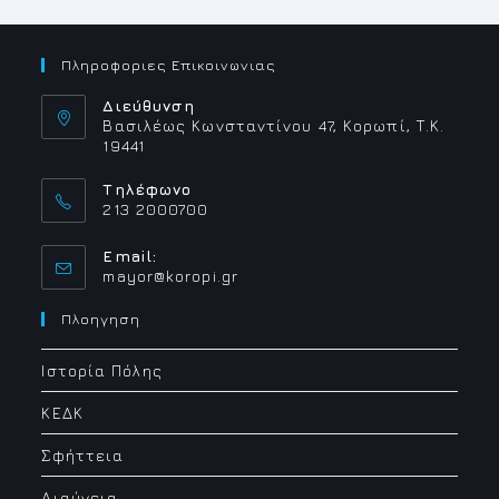
Πληροφοριες Επικοινωνιας
Διεύθυνση
Βασιλέως Κωνσταντίνου 47, Κορωπί, Τ.Κ.
19441
Τηλέφωνο
213 2000700
Email:
Opens
mayor@koropi.gr
in
your
Πλοηγηση
application
Ιστορία Πόλης
ΚΕΔΚ
Σφήττεια
Διαύγεια