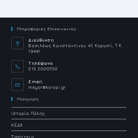
Πληροφοριες Επικοινωνιας
Διεύθυνση
Βασιλέως Κωνσταντίνου 47, Κορωπί, Τ.Κ.
19441
Τηλέφωνο
213 2000700
Email:
Opens
mayor@koropi.gr
in
your
Πλοηγηση
application
Ιστορία Πόλης
ΚΕΔΚ
Σφήττεια