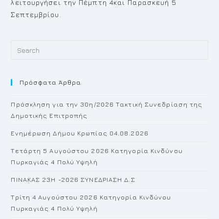
λειτουργήσει την Πέμπτη 4και Παρασκευή 5
Σεπτεμβρίου.
Pr
Es
to
Πρόσφατα Άρθρα
cl
th
Πρόσκληση για την 30η/2026 Τακτική Συνεδρίαση της
se
Δημοτικής Επιτροπής
pan
Ενημέρωση Δήμου Κρωπίας 04.08.2026
Τετάρτη 5 Αυγούστου 2026 Κατηγορία Κινδύνου
Πυρκαγιάς 4 Πολύ Υψηλή
ΠΙΝΑΚΑΣ 23H -2026 ΣΥΝΕΔΡΙΑΣΗ Δ.Σ
Τρίτη 4 Αυγούστου 2026 Κατηγορία Κινδύνου
Πυρκαγιάς 4 Πολύ Υψηλή