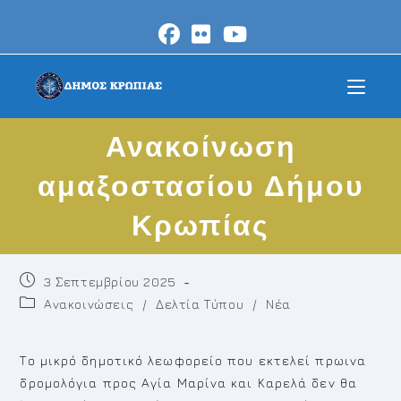
Skip
to
content
Ανακοίνωση
αμαξοστασίου Δήμου
Κρωπίας
Post
3 Σεπτεμβρίου 2025
published:
Post
Ανακοινώσεις
/
Δελτία Τύπου
/
Νέα
category:
Το μικρό δημοτικό λεωφορείο που εκτελεί πρωινα
δρομολόγια προς Αγία Μαρίνα και Καρελά δεν θα