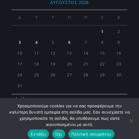
ΑΎΓΟΥΣΤΟΣ 2026
Δ
Τ
Τ
Π
Π
Σ
Κ
1
2
3
4
5
6
7
8
9
10
11
12
13
14
15
16
17
18
19
20
21
22
23
24
25
26
27
28
29
30
31
« Ιούλ
Χρησιμοποιούμε cookies για να σας προσφέρουμε την
καλύτερη δυνατή εμπειρία στη σελίδα μας. Εάν συνεχίσετε να
χρησιμοποιείτε τη σελίδα, θα υποθέσουμε πως είστε
ικανοποιημένοι με αυτό.
Εντάξει
Όχι
Πολιτική απορρήτου
Municipality of Koropi © 2026