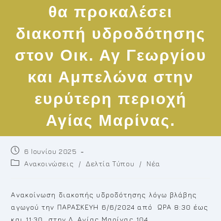
θα προκαλέσει
διακοπή υδροδότησης
στον Οικ. Αγ Γεωργίου
και Αμπελώνα στην
ευρύτερη περιοχή
Αγίας Μαρίνας.
Post
6 Ιουνίου 2025
published:
Post
Ανακοινώσεις
/
Δελτία Τύπου
/
Νέα
category:
Ανακοίνωση διακοπής υδροδότησης λόγω βλάβης
αγωγού την ΠΑΡΑΣΚΕΥΗ 6/6/2024 από ΩΡΑ 8:30 έως
και 11:30 στην Λ. Αγίας Μαρίνας 104 .