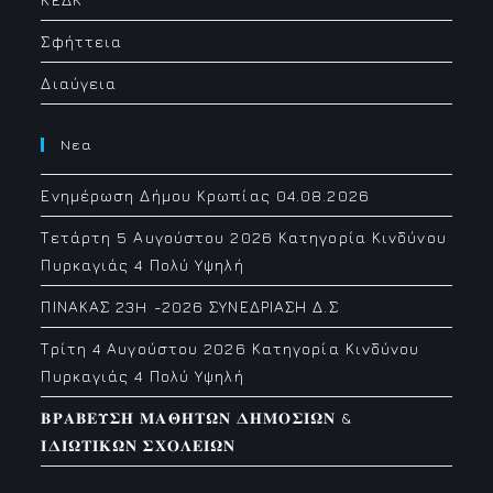
Σφήττεια
Διαύγεια
Νεα
Ενημέρωση Δήμου Κρωπίας 04.08.2026
Τετάρτη 5 Αυγούστου 2026 Κατηγορία Κινδύνου
Πυρκαγιάς 4 Πολύ Υψηλή
ΠΙΝΑΚΑΣ 23H -2026 ΣΥΝΕΔΡΙΑΣΗ Δ.Σ
Τρίτη 4 Αυγούστου 2026 Κατηγορία Κινδύνου
Πυρκαγιάς 4 Πολύ Υψηλή
𝚩𝚸𝚨𝚩𝚬𝚼𝚺𝚮 𝚳𝚨𝚯𝚮𝚻𝛀𝚴 𝚫𝚮𝚳𝚶𝚺𝚰𝛀𝚴 &
𝚰𝚫𝚰𝛀𝚻𝚰𝚱𝛀𝚴 𝚺𝚾𝚶𝚲𝚬𝚰𝛀𝚴