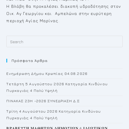
Η Βλάβη θα προκαλέσει διακοπή υδροδότησης στον
Οικ. Αγ Γεωργίου και Αμπελώνα στην ευρύτερη
περιοχή Αγίας Μαρίνας.
Pr
Es
to
Πρόσφατα Άρθρα
cl
th
Ενημέρωση Δήμου Κρωπίας 04.08.2026
se
pan
Τετάρτη 5 Αυγούστου 2026 Κατηγορία Κινδύνου
Πυρκαγιάς 4 Πολύ Υψηλή
ΠΙΝΑΚΑΣ 23H -2026 ΣΥΝΕΔΡΙΑΣΗ Δ.Σ
Τρίτη 4 Αυγούστου 2026 Κατηγορία Κινδύνου
Πυρκαγιάς 4 Πολύ Υψηλή
𝚩𝚸𝚨𝚩𝚬𝚼𝚺𝚮 𝚳𝚨𝚯𝚮𝚻𝛀𝚴 𝚫𝚮𝚳𝚶𝚺𝚰𝛀𝚴 & 𝚰𝚫𝚰𝛀𝚻𝚰𝚱𝛀𝚴