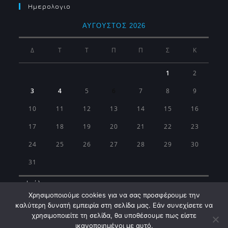
Ημερολογιο
ΑΎΓΟΥΣΤΟΣ 2026
Δ
Τ
Τ
Π
Π
Σ
Κ
1
2
3
4
5
6
7
8
9
10
11
12
13
14
15
16
17
18
19
20
21
22
23
24
25
26
27
28
29
30
31
« Ιούλ
Χρησιμοποιούμε cookies για να σας προσφέρουμε την
καλύτερη δυνατή εμπειρία στη σελίδα μας. Εάν συνεχίσετε να
χρησιμοποιείτε τη σελίδα, θα υποθέσουμε πως είστε
ικανοποιημένοι με αυτό.