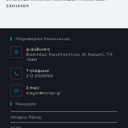
𝚺𝚾𝚶𝚲𝚬𝚰𝛀𝚴
Πληροφοριες Επικοινωνιας
Διεύθυνση
Βασιλέως Κωνσταντίνου 47, Κορωπί, Τ.Κ.
19441
Τηλέφωνο
213 2000700
Email:
Opens
mayor@koropi.gr
in
your
Πλοηγηση
application
Ιστορία Πόλης
ΚΕΔΚ