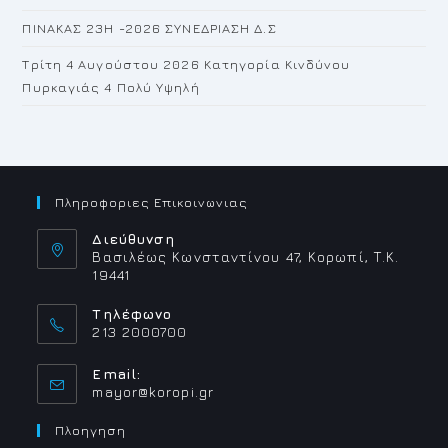
ΠΙΝΑΚΑΣ 23H -2026 ΣΥΝΕΔΡΙΑΣΗ Δ.Σ
Τρίτη 4 Αυγούστου 2026 Κατηγορία Κινδύνου
Πυρκαγιάς 4 Πολύ Υψηλή
Πληροφοριες Επικοινωνιας
Διεύθυνση
Βασιλέως Κωνσταντίνου 47, Κορωπί, Τ.Κ.
19441
Τηλέφωνο
213 2000700
Email:
Opens
mayor@koropi.gr
in
your
Πλοηγηση
application