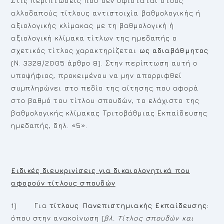
Στις περιπτώσεις που δεν υφίσταται στους
αλλοδαπούς τίτλους αντιστοιχία βαθμολογικής ή
αξιολογικής κλίμακας με τη βαθμολογική ή
αξιολογική κλίμακα τίτλων της ημεδαπής ο
σχετικός τίτλος χαρακτηρίζεται
ως αδιαβάθμητος
(Ν. 3328/2005 άρθρο 8). Στην περίπτωση αυτή ο
υποψήφιος, προκειμένου να μην απορριφθεί
συμπληρώνει στο πεδίο της αίτησης που αφορά
στο βαθμό του τίτλου σπουδών, το ελάχιστο της
βαθμολογικής κλίμακας Τριτοβάθμιας Εκπαίδευσης
ημεδαπής, δηλ. «5».
Ειδικές διευκρινίσεις για δικαιολογητικά που
αφορούν τίτλους σπουδών
1) Για
τίτλους Πανεπιστημιακής Εκπαίδευσης:
όπου στην ανακοίνωση [
βλ. Τίτλος σπουδών και