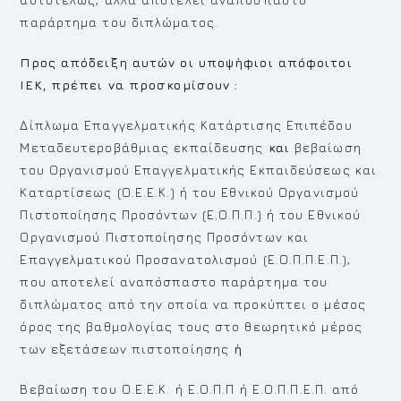
παράρτημα του διπλώματος.
Προς απόδειξη αυτών οι υποψήφιοι απόφοιτοι
ΙΕΚ, πρέπει να προσκομίσουν :
Δίπλωμα Επαγγελματικής Κατάρτισης Επιπέδου
Μεταδευτεροβάθμιας εκπαίδευσης
και
βεβαίωση
του Οργανισμού Επαγγελματικής Εκπαιδεύσεως και
Καταρτίσεως (Ο.Ε.Ε.Κ.) ή του Εθνικού Οργανισμού
Πιστοποίησης Προσόντων (Ε.Ο.Π.Π.) ή του Εθνικού
Οργανισμού Πιστοποίησης Προσόντων και
Επαγγελματικού Προσανατολισμού (Ε.Ο.Π.Π.Ε.Π.),
που αποτελεί αναπόσπαστο παράρτημα του
διπλώματος από την οποία να προκύπτει ο μέσος
όρος της βαθμολογίας τους στο θεωρητικό μέρος
των εξετάσεων πιστοποίησης
ή
Βεβαίωση του Ο.Ε.Ε.Κ. ή Ε.Ο.Π.Π ή Ε.Ο.Π.Π.Ε.Π. από