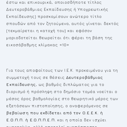
έστω και επικουρικά, οποιοσδήποτε τίτλος
Δευτεροβάθμιας Εκπαίδευσης ή Υποχρεωτικής
Εκπαίδευσης) προσκομίσουν ανώτερο τίτλο
σπουδών από τον ζητούμενο, αυτός γίνεται δεκτός
(τεκμαίρεται η κατοχή του) και εφόσον
μοριοδοτείται θεωρείται ότι φέρει τη βάση της
εικοσάβαθμης κλίμακας «10»
Για τους αποφοίτους των Ι.Ε.Κ. προκειμένου για τη
συμμετοχή τους σε θέσεις
Δευτεροβάθμιας
Εκπαίδευσης
, ως βαθμός διπλώματος για το
διορισμό ή πρόσληψη στο δημόσιο τομέα νοείται ο
μέσος όρος βαθμολογίας στο θεωρητικό μέρος των
εξετάσεων πιστοποίησης, ο αναφερόμενος σε
βεβαίωση που εκδίδεται από τον Ο.Ε.Ε.Κ. ή
Ε.Ο.Π.Π. ή Ε.Ο.Π.Π.Ε.Π.
και η οποία δεν ισχύει
αυτοτελώς, αλλά αποτελεί αναπόσπαστο