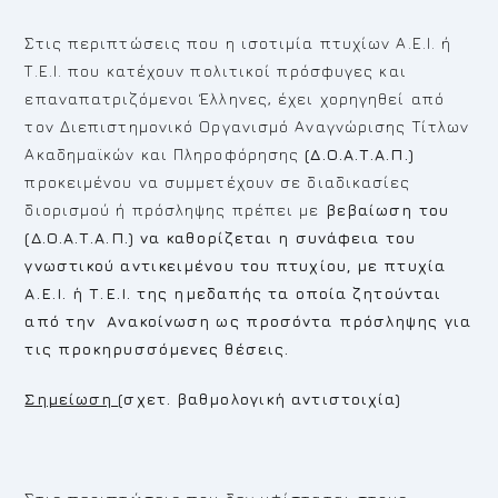
Στις περιπτώσεις που η ισοτιμία πτυχίων Α.Ε.Ι. ή
Τ.Ε.Ι. που κατέχουν πολιτικοί πρόσφυγες και
επαναπατριζόμενοι Έλληνες, έχει χορηγηθεί από
τον Διεπιστημονικό Οργανισμό Αναγνώρισης Τίτλων
Ακαδημαϊκών και Πληροφόρησης
(Δ.Ο.Α.Τ.Α.Π.)
προκειμένου να συμμετέχουν σε διαδικασίες
διορισμού ή πρόσληψης πρέπει με
βεβαίωση του
(Δ.Ο.Α.Τ.Α.Π.) να καθορίζεται η συνάφεια του
γνωστικού αντικειμένου του πτυχίου, με πτυχία
Α.Ε.Ι. ή Τ.Ε.Ι. της ημεδαπής τα οποία ζητούνται
από την Ανακοίνωση ως προσόντα πρόσληψης για
τις προκηρυσσόμενες θέσεις.
Σημείωση
(σχετ. βαθμολογική αντιστοιχία)