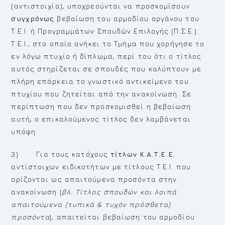
(αντιστοιχία), υποχρεούνται να προσκομίσουν
συγχρόνως
βεβαίωση του αρμοδίου οργάνου του
Τ.Ε.Ι. ή Προγραμμάτων Σπουδών Επιλογής (Π.Σ.Ε.)
Τ.Ε.Ι., στο οποίο ανήκει το Τμήμα που χορήγησε το
εν λόγω πτυχίο ή δίπλωμα, περί του ότι ο τίτλος
αυτός στηρίζεται σε σπουδές που καλύπτουν με
πλήρη επάρκεια το γνωστικό αντικείμενο του
πτυχίου που ζητείται από την ανακοίνωση. Σε
περίπτωση που δεν προσκομισθεί η βεβαίωση
αυτή, ο επικαλούμενος τίτλος δεν λαμβάνεται
υπόψη.
3) Για τους κατόχους
τίτλων Κ.Α.Τ.Ε.Ε.
αντίστοιχων ειδικοτήτων με τίτλους Τ.Ε.Ι. που
ορίζονται ως απαιτούμενα προσόντα στην
ανακοίνωση [
βλ. Τίτλος σπουδών και λοιπά
απαιτούμενα (τυπικά & τυχόν πρόσθετα)
προσόντα
], απαιτείται βεβαίωση του αρμοδίου