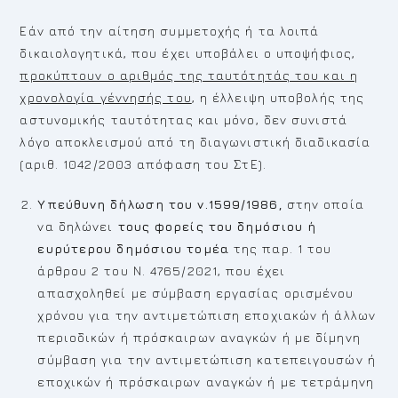
Εάν από την αίτηση συμμετοχής ή τα λοιπά
δικαιολογητικά, που έχει υποβάλει ο υποψήφιος,
προκύπτουν ο αριθμός της ταυτότητάς του και η
χρονολογία γέννησής του
, η έλλειψη υποβολής της
αστυνομικής ταυτότητας και μόνο, δεν συνιστά
λόγο αποκλεισμού από τη διαγωνιστική διαδικασία
(αριθ. 1042/2003 απόφαση του ΣτΕ).
Υπεύθυνη δήλωση του ν.1599/1986,
στην οποία
να δηλώνει
τους φορείς του δημόσιου ή
ευρύτερου δημόσιου τομέα
της παρ. 1 του
άρθρου 2 του Ν. 4765/2021, που έχει
απασχοληθεί με σύμβαση εργασίας ορισμένου
χρόνου για την αντιμετώπιση εποχιακών ή άλλων
περιοδικών ή πρόσκαιρων αναγκών ή με δίμηνη
σύμβαση για την αντιμετώπιση κατεπειγουσών ή
εποχικών ή πρόσκαιρων αναγκών ή με τετράμηνη