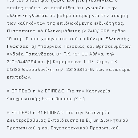
οποίος πρέπει να αποδείξει ότι
γνωρίζει την
ελληνική γλώσσα
σε βαθμό επαρκή για την άσκηση
των καθηκόντων της επιδιωκόμενης ειδικότητας,
Πιστοποιητικό Ελληνομάθειας
(ν.2413/1996 άρθρο
10 παρ. 1) που χορηγείται από το
Κέντρο Ελληνικής
Γλώσσας
: α) Υπουργείο Παιδείας και Θρησκευμάτων
Ανδρέα Παπανδρέου 37, Τ.Κ. 151 80 Αθήνα, τηλ.
210−3443384 και β) Καραμαούνα 1, Πλ. Σκρά, Τ.Κ.
55132 Θεσσαλονίκη, τηλ. 2313331540, των κατωτέρω
επιπέδων:
Α ΕΠΙΠΕΔΟ
ή
Α2 ΕΠΙΠΕΔΟ: Για την Κατηγορία
Υποχρεωτικής Εκπαίδευσης (Υ.Ε.).
Β ΕΠΙΠΕΔΟ
ή
Β1 ΕΠΙΠΕΔΟ: Για την Κατηγορία
Δευτεροβάθμιας Εκπαίδευσης (Δ.Ε.) μη Διοικητικού
Προσωπικού ή και Εργατοτεχνικού Προσωπικού.