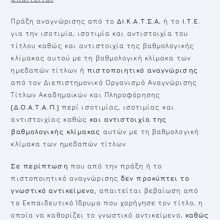
Πράξη αναγνώρισης από το
ΔΙ.Κ.Α.Τ.Σ.Α
, ή το
Ι.Τ.Ε.
για την ισοτιμία, ισοτιμία και αντιστοιχία του
τίτλου καθώς και αντιστοιχία της βαθμολογικής
κλίμακας αυτού με τη βαθμολογική κλίμακα των
ημεδαπών τίτλων ή
πιστοποιητικό αναγνώρισης
από τον Διεπιστημονικό Οργανισμό Αναγνώρισης
Τίτλων Ακαδημαϊκών και Πληροφόρησης
(Δ.Ο.Α.Τ.Α.Π.)
περί ισοτιμίας, ισοτιμίας και
αντιστοιχίας καθώς
και αντιστοιχία της
βαθμολογικής κλίμακας
αυτών με τη βαθμολογική
κλίμακα των ημεδαπών τίτλων.
Σε περίπτωση
που από την πράξη ή το
πιστοποιητικό αναγνώρισης
δεν προκύπτει το
γνωστικό αντικείμενο,
απαιτείται βεβαίωση από
το Εκπαιδευτικό Ίδρυμα που χορήγησε τον τίτλο, η
οποία να καθορίζει το γνωστικό αντικείμενο,
καθώς