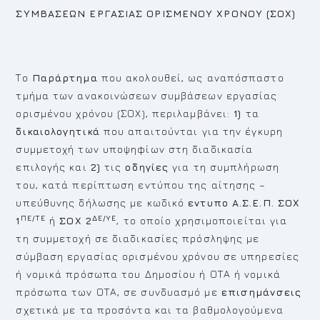
ΣΥΜΒΑΣΕΩΝ ΕΡΓΑΣΙΑΣ ΟΡΙΣΜΕΝΟΥ ΧΡΟΝΟΥ (ΣΟΧ)
Το
Παράρτημα
που ακολουθεί, ως αναπόσπαστο
τμήμα των ανακοινώσεων συμβάσεων εργασίας
ορισμένου χρόνου (ΣΟΧ), περιλαμβάνει:
1)
τα
δικαιολογητικά
που απαιτούνται για την έγκυρη
συμμετοχή των υποψηφίων στη διαδικασία
επιλογής και
2)
τις
οδηγίες
για τη συμπλήρωση
του, κατά περίπτωση εντύπου της αίτησης –
υπεύθυνης δήλωσης με κωδικό
εντυπο Α.Σ.Ε.Π.
ΣΟΧ
ΠΕ/ΤΕ
ΔΕ/ΥΕ
1
ή
ΣΟΧ 2
, το οποίο χρησιμοποιείται για
τη συμμετοχή σε διαδικασίες πρόσληψης με
σύμβαση εργασίας ορισμένου χρόνου σε υπηρεσίες
ή νομικά πρόσωπα του Δημοσίου ή ΟΤΑ ή νομικά
πρόσωπα των ΟΤΑ, σε συνδυασμό με
επισημάνσεις
σχετικά με τα προσόντα και τα βαθμολογούμενα