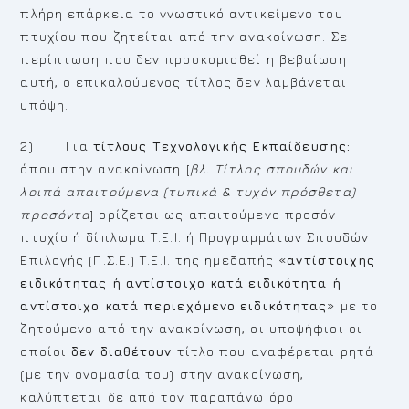
πλήρη επάρκεια το γνωστικό αντικείμενο του
πτυχίου που ζητείται από την ανακοίνωση. Σε
περίπτωση που δεν προσκομισθεί η βεβαίωση
αυτή, ο επικαλούμενος τίτλος δεν λαμβάνεται
υπόψη.
2) Για
τίτλους Τεχνολογικής Εκπαίδευσης:
όπου στην ανακοίνωση [
βλ. Τίτλος σπουδών και
λοιπά απαιτούμενα (τυπικά & τυχόν πρόσθετα)
προσόντα
] ορίζεται ως απαιτούμενο προσόν
πτυχίο ή δίπλωμα Τ.Ε.Ι. ή Προγραμμάτων Σπουδών
Επιλογής (Π.Σ.Ε.) Τ.Ε.Ι. της ημεδαπής «
αντίστοιχης
ειδικότητας ή αντίστοιχο κατά ειδικότητα ή
αντίστοιχο κατά περιεχόμενο ειδικότητας
» με το
ζητούμενο από την ανακοίνωση, οι υποψήφιοι οι
οποίοι
δεν διαθέτουν
τίτλο που αναφέρεται ρητά
(με την ονομασία του) στην ανακοίνωση,
καλύπτεται δε από τον παραπάνω όρο