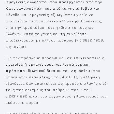
Ομογενείς αλλοδαποί που προέρχονται από την
Κωνσταντινούπολη και από τα νησιά Ίμβρο και
Τένεδο
, και
ομογενείς εξ Αιγύπτου
χωρίς να
απαιτείται πιστοποιητικό ελληνικής ιθαγένειας,
υπό την προϋπόθεση ότι η ιδιότητά τους ως
Ελλήνων, κατά το γένος και τη συνείδηση,
αποδεικνύεται με άλλους τρόπους (ν.δ.3832/1958,
ως ισχύει).
Για την πρόσληψη προσωπικού σε
επιχειρήσεις ή
εταιρίες
ή οργανισμούς και λοιπά
νομικά
πρόσωπα ιδιωτικού δικαίου του Δημοσίου
(που
υπόκεινται στον έλεγχο του Α.Σ.Ε.Π.), η ελληνική
ιθαγένεια δεν απαιτείται ως προσόν επιλογής υπό
τους περιορισμούς του άρθρου 1 παρ. 1 του
ν.2431/1996 ή/και του Οργανισμού ή Κανονισμού του
εκάστοτε φορέα.
Για τον υποψήφιο
χωρίς ελληνική ιθαγένεια
, ο