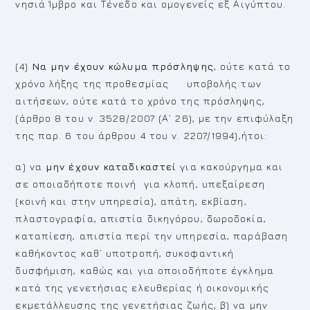
νησιά Ίμβρο και Τένεδο και ομογενείς εξ Αιγύπτου.
(4)
Να μην έχουν κώλυμα πρόσληψης
, ούτε κατά το
χρόνο λήξης της προθεσμίας υποβολής των
αιτήσεων, ούτε κατά το χρόνο της πρόσληψης,
(άρθρο 8 του ν. 3528/2007 (Α΄ 26), με την επιφύλαξη
της παρ. 6 του άρθρου 4 του ν. 2207/1994),ήτοι:
α) να
μην έχουν
καταδικαστεί
για κακούργημα και
σε οποιαδήποτε ποινή για κλοπή, υπεξαίρεση
(κοινή και στην υπηρεσία), απάτη, εκβίαση,
πλαστογραφία, απιστία δικηγόρου, δωροδοκία,
καταπίεση, απιστία περί την υπηρεσία, παράβαση
καθήκοντος καθ’ υποτροπή, συκοφαντική
δυσφήμιση, καθώς και για οποιοδήποτε έγκλημα
κατά της γενετήσιας ελευθερίας ή οικονομικής
εκμετάλλευσης της γενετήσιας ζωής, β) να μην