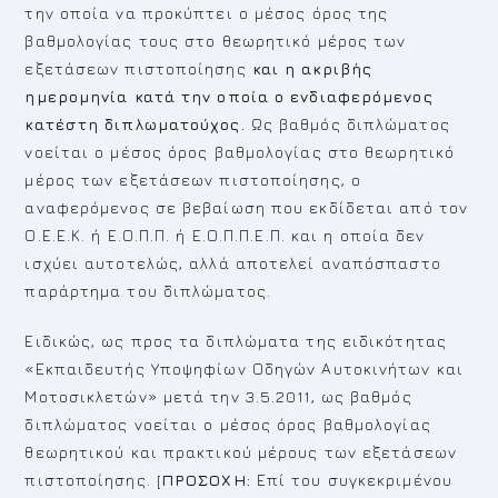
την οποία να προκύπτει ο μέσος όρος της
βαθμολογίας τους στο θεωρητικό μέρος των
εξετάσεων πιστοποίησης
και η ακριβής
ημερομηνία κατά την οποία ο ενδιαφερόμενος
κατέστη διπλωματούχος.
Ως βαθμός διπλώματος
νοείται ο μέσος όρος βαθμολογίας στο θεωρητικό
μέρος των εξετάσεων πιστοποίησης, ο
αναφερόμενος σε βεβαίωση που εκδίδεται από τον
Ο.Ε.Ε.Κ. ή Ε.Ο.Π.Π. ή Ε.Ο.Π.Π.Ε.Π. και η οποία δεν
ισχύει αυτοτελώς, αλλά αποτελεί αναπόσπαστο
παράρτημα του διπλώματος.
Ειδικώς, ως προς τα διπλώματα της ειδικότητας
«Εκπαιδευτής Υποψηφίων Οδηγών Αυτοκινήτων και
Μοτοσικλετών» μετά την 3.5.2011, ως βαθμός
διπλώματος νοείται ο μέσος όρος βαθμολογίας
θεωρητικού και πρακτικού μέρους των εξετάσεων
πιστοποίησης. [
ΠΡΟΣΟΧΗ:
Επί του συγκεκριμένου