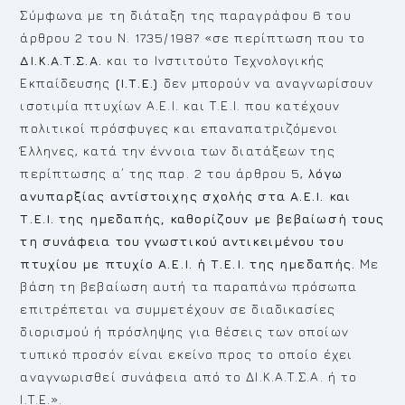
Σύμφωνα με τη διάταξη της παραγράφου 6 του
άρθρου 2 του Ν. 1735/1987 «σε περίπτωση που το
ΔΙ.Κ.Α.Τ.Σ.Α.
και το Ινστιτούτο Τεχνολογικής
Εκπαίδευσης
(Ι.Τ.Ε.)
δεν μπορούν να αναγνωρίσουν
ισοτιμία πτυχίων Α.Ε.Ι. και Τ.Ε.Ι. που κατέχουν
πολιτικοί πρόσφυγες και επαναπατριζόμενοι
Έλληνες, κατά την έννοια των διατάξεων της
περίπτωσης α΄ της παρ. 2 του άρθρου 5,
λόγω
ανυπαρξίας αντίστοιχης σχολής στα Α.Ε.Ι. και
Τ.Ε.Ι. της ημεδαπής, καθορίζουν με βεβαίωσή τους
τη συνάφεια του γνωστικού αντικειμένου του
πτυχίου με πτυχίο Α.Ε.Ι. ή Τ.Ε.Ι. της ημεδαπής.
Με
βάση τη βεβαίωση αυτή τα παραπάνω πρόσωπα
επιτρέπεται να συμμετέχουν σε διαδικασίες
διορισμού ή πρόσληψης για θέσεις των οποίων
τυπικό προσόν είναι εκείνο προς το οποίο έχει
αναγνωρισθεί συνάφεια από το ΔΙ.Κ.Α.Τ.Σ.Α. ή το
Ι.Τ.Ε.».