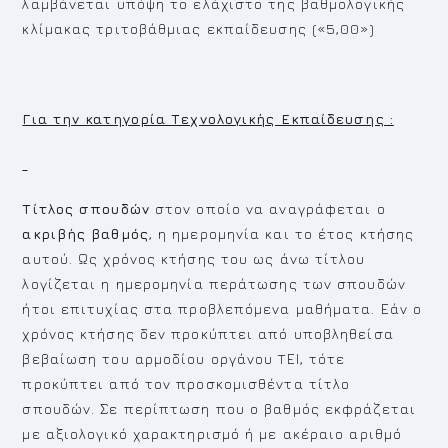
λαμβάνεται υπόψη το ελάχιστο της βαθμολογικής
κλίμακας τριτοβάθμιας εκπαίδευσης («5,00»)
Για την κατηγορία Τεχνολογικής Εκπαίδευσης :
Τίτλος σπουδών
στον οποίο να αναγράφεται ο
ακριβής βαθμός
, η ημερομηνία και το έτος κτήσης
αυτού. Ως χρόνος κτήσης του ως άνω τίτλου
λογίζεται η ημερομηνία περάτωσης των σπουδών
ήτοι επιτυχίας στα προβλεπόμενα μαθήματα. Εάν ο
χρόνος κτήσης δεν προκύπτει από υποβληθείσα
βεβαίωση του αρμοδίου οργάνου TΕΙ, τότε
προκύπτει από τον προσκομισθέντα τίτλο
σπουδών. Σε περίπτωση που ο βαθμός εκφράζεται
με αξιολογικό χαρακτηρισμό ή με ακέραιο αριθμό