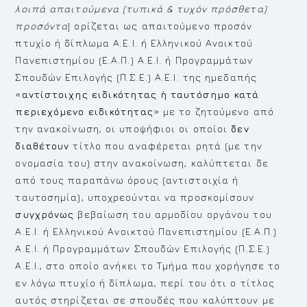
λοιπά απαιτούμενα (τυπικά & τυχόν πρόσθετα)
προσόντα
] ορίζεται ως απαιτούμενο προσόν
πτυχίο ή δίπλωμα Α.Ε.Ι. ή Ελληνικού Ανοικτού
Πανεπιστημίου (Ε.Α.Π.) Α.Ε.Ι. ή Προγραμμάτων
Σπουδών Επιλογής (Π.Σ.Ε.) Α.Ε.Ι. της ημεδαπής
«
αντίστοιχης
ειδικότητας ή ταυτόσημο κατά
περιεχόμενο ειδικότητας
» με το ζητούμενο από
την ανακοίνωση, οι υποψήφιοι οι οποίοι
δεν
διαθέτουν
τίτλο που αναφέρεται ρητά (με την
ονομασία του) στην ανακοίνωση, καλύπτεται δε
από τους παραπάνω όρους (αντιστοιχία ή
ταυτοσημία), υποχρεούνται να προσκομίσουν
συγχρόνως
βεβαίωση του αρμοδίου οργάνου του
Α.Ε.Ι. ή Ελληνικού Ανοικτού Πανεπιστημίου (Ε.Α.Π.)
Α.Ε.Ι. ή Προγραμμάτων Σπουδών Επιλογής (Π.Σ.Ε.)
Α.Ε.Ι., στο οποίο ανήκει το Τμήμα που χορήγησε το
εν λόγω πτυχίο ή δίπλωμα, περί του ότι ο τίτλος
αυτός στηρίζεται σε σπουδές που καλύπτουν με