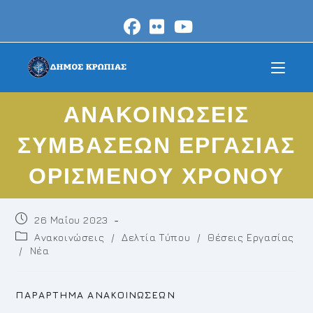
Skip
to
content
ΑΝΑΚΟΙΝΩΣΕΙΣ
ΣΥΜΒΑΣΕΩΝ ΕΡΓΑΣΙΑΣ
ΟΡΙΣΜΕΝΟΥ ΧΡΟΝΟΥ
Post
26 Μαΐου 2023
published:
Post
Ανακοινώσεις
/
Δελτία Τύπου
/
Θέσεις Εργασίας
category:
/
Νέα
ΠΑΡΑΡΤΗΜΑ ΑΝΑΚΟΙΝΩΣΕΩΝ