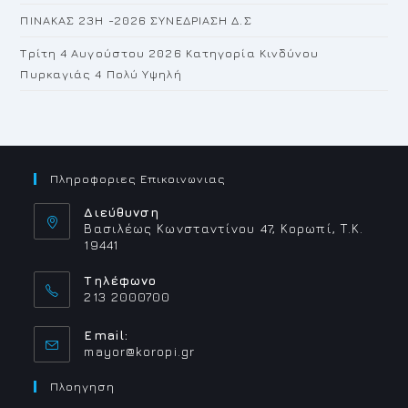
ΠΙΝΑΚΑΣ 23H -2026 ΣΥΝΕΔΡΙΑΣΗ Δ.Σ
Τρίτη 4 Αυγούστου 2026 Κατηγορία Κινδύνου
Πυρκαγιάς 4 Πολύ Υψηλή
Πληροφοριες Επικοινωνιας
Διεύθυνση
Βασιλέως Κωνσταντίνου 47, Κορωπί, Τ.Κ.
19441
Τηλέφωνο
213 2000700
Email:
Opens
mayor@koropi.gr
in
your
Πλοηγηση
application