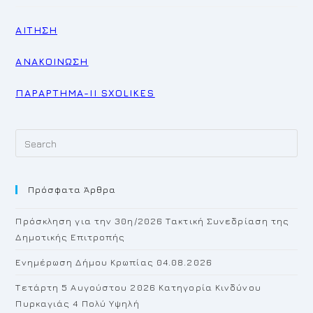
ΑΙΤΗΣΗ
ΑΝΑΚΟΙΝΩΣΗ
ΠΑΡΑΡΤΗΜΑ-ΙΙ SXOLIKES
Pr
Es
to
Πρόσφατα Άρθρα
cl
th
Πρόσκληση για την 30η/2026 Τακτική Συνεδρίαση της
se
Δημοτικής Επιτροπής
pan
Ενημέρωση Δήμου Κρωπίας 04.08.2026
Τετάρτη 5 Αυγούστου 2026 Κατηγορία Κινδύνου
Πυρκαγιάς 4 Πολύ Υψηλή