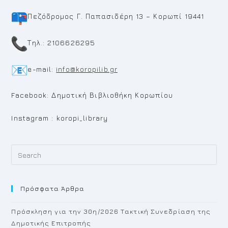
Πεζόδρομος Γ. Παπασιδέρη 13 – Κορωπί 19441
Τηλ.: 2106626295
e-mail:
info@koropilib.gr
Facebook: Δημοτική Βιβλιοθήκη Κορωπίου
Instagram : koropi_library
Pr
Es
to
Πρόσφατα Άρθρα
cl
th
Πρόσκληση για την 30η/2026 Τακτική Συνεδρίαση της
se
Δημοτικής Επιτροπής
pan