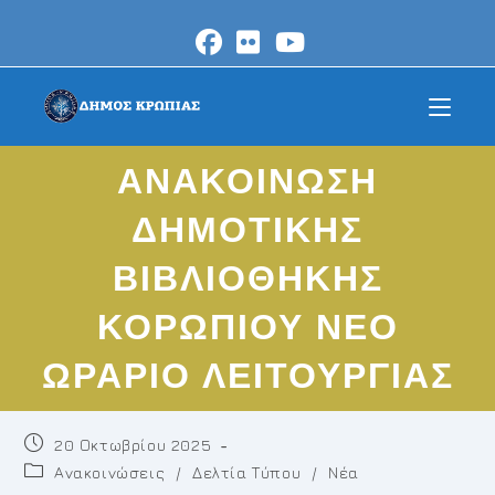
Skip
to
content
ΑΝΑΚΟΙΝΩΣΗ
ΔΗΜΟΤΙΚΗΣ
ΒΙΒΛΙΟΘΗΚΗΣ
ΚΟΡΩΠΙΟΥ ΝΕΟ
ΩΡΑΡΙΟ ΛΕΙΤΟΥΡΓΙΑΣ
Post
20 Οκτωβρίου 2025
published:
Post
Ανακοινώσεις
/
Δελτία Τύπου
/
Νέα
category: