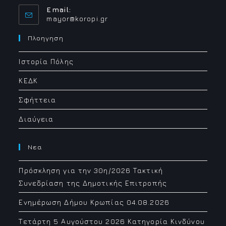
Email:
Opens
mayor@koropi.gr
in
your
Πλοηγηση
application
Ιστορία Πόλης
ΚΕΔΚ
Σφήττεια
Διαύγεια
Νεα
Πρόσκληση για την 30η/2026 Τακτική
Συνεδρίαση της Δημοτικής Επιτροπής
Ενημέρωση Δήμου Κρωπίας 04.08.2026
Τετάρτη 5 Αυγούστου 2026 Κατηγορία Κινδύνου