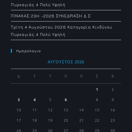
Πυρκαγιάς 4 Πολύ Υψηλή
ΠΙΝΑΚΑΣ 23H -2026 ΣΥΝΕΔΡΙΑΣΗ Δ.Σ
Τρίτη 4 Αυγούστου 2026 Κατηγορία Κινδύνου
Πυρκαγιάς 4 Πολύ Υψηλή
Ημερολογιο
ΑΎΓΟΥΣΤΟΣ 2026
Δ
Τ
Τ
Π
Π
Σ
Κ
1
2
3
4
5
6
7
8
9
10
11
12
13
14
15
16
17
18
19
20
21
22
23
24
25
26
27
28
29
30