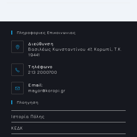
Πληροφοριες Επικοινωνιας
Διεύθυνση
Βασιλέως Κωνσταντίνου 47, Κορωπί, Τ.Κ.
19441
Τηλέφωνο
213 2000700
Email:
Opens
mayor@koropi.gr
in
your
Πλοηγηση
application
Ιστορία Πόλης
ΚΕΔΚ