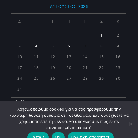
ΑΎΓΟΥΣΤΟΣ 2026
Δ
Τ
Τ
Π
Π
Σ
Κ
1
2
3
4
5
6
7
8
9
10
11
12
13
14
15
16
17
18
19
20
21
22
23
24
25
26
27
28
29
30
31
« Ιούλ
Χρησιμοποιούμε cookies για να σας προσφέρουμε την
καλύτερη δυνατή εμπειρία στη σελίδα μας. Εάν συνεχίσετε να
χρησιμοποιείτε τη σελίδα, θα υποθέσουμε πως είστε
ικανοποιημένοι με αυτό.
Εντάξει
Όχι
Πολιτική απορρήτου