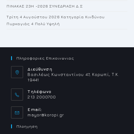
ΠΙΝΑΚΑΣ 23H -2026 ΣΥΝΕΔΡΙΑΣΗ Δ.Σ
Τρίτη 4 Αυγούστου 2026 Κατηγορία Κινδύνου
Πυρκαγιάς 4 Πολύ Υψηλή
Πληροφοριες Επικοινωνιας
Διεύθυνση
Βασιλέως Κωνσταντίνου 47, Κορωπί, Τ.Κ.
19441
Τηλέφωνο
213 2000700
Email:
Opens
mayor@koropi.gr
in
your
Πλοηγηση
application