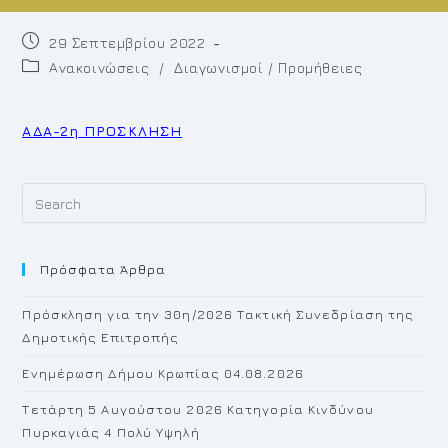
Post
29 Σεπτεμβρίου 2022
published:
Post
Ανακοινώσεις
/
Διαγωνισμοί / Προμήθειες
category:
ΑΔΑ-2η ΠΡΟΣΚΛΗΣΗ
Pr
Es
to
Πρόσφατα Άρθρα
cl
th
Πρόσκληση για την 30η/2026 Τακτική Συνεδρίαση της
se
Δημοτικής Επιτροπής
pan
Ενημέρωση Δήμου Κρωπίας 04.08.2026
Τετάρτη 5 Αυγούστου 2026 Κατηγορία Κινδύνου
Πυρκαγιάς 4 Πολύ Υψηλή