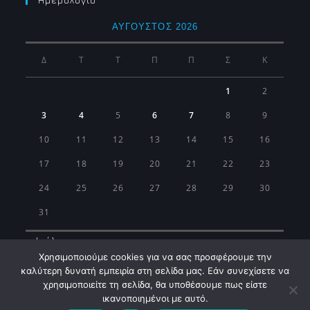
Ημερολογιο
ΑΎΓΟΥΣΤΟΣ 2026
Δ
Τ
Τ
Π
Π
Σ
Κ
1
2
3
4
5
6
7
8
9
10
11
12
13
14
15
16
17
18
19
20
21
22
23
24
25
26
27
28
29
30
31
« Ιούλ
Χρησιμοποιούμε cookies για να σας προσφέρουμε την
καλύτερη δυνατή εμπειρία στη σελίδα μας. Εάν συνεχίσετε να
χρησιμοποιείτε τη σελίδα, θα υποθέσουμε πως είστε
ικανοποιημένοι με αυτό.