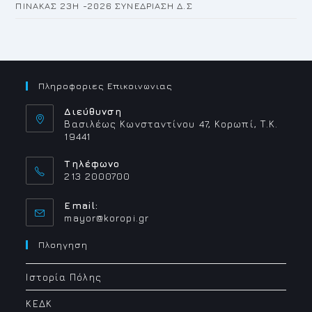
ΠΙΝΑΚΑΣ 23H -2026 ΣΥΝΕΔΡΙΑΣΗ Δ.Σ
Πληροφοριες Επικοινωνιας
Διεύθυνση
Βασιλέως Κωνσταντίνου 47, Κορωπί, Τ.Κ.
19441
Τηλέφωνο
213 2000700
Email:
Opens
mayor@koropi.gr
in
your
Πλοηγηση
application
Ιστορία Πόλης
ΚΕΔΚ