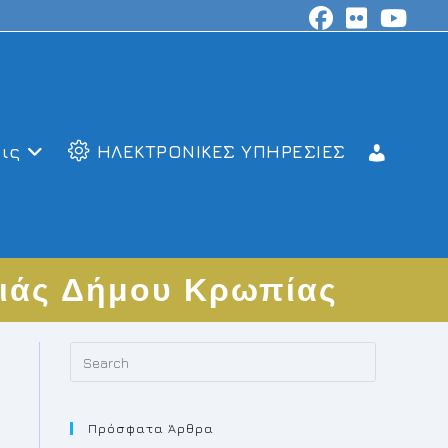
ις
ΗΛΕΚΤΡΟΝΙΚΕΣ ΥΠΗΡΕΣΙΕΣ
μιάς Δήμου Κρωπίας
Press
Escape
to
Πρόσφατα Άρθρα
close