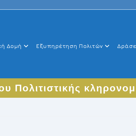
κή Δομή
Εξυπηρέτηση Πολιτών
Δράσε
ου Πολιτιστικής κληρονο