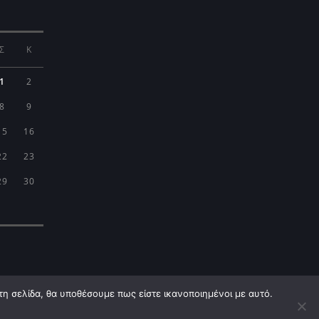
Σ
Κ
1
2
8
9
15
16
22
23
29
30
τη σελίδα, θα υποθέσουμε πως είστε ικανοποιημένοι με αυτό.