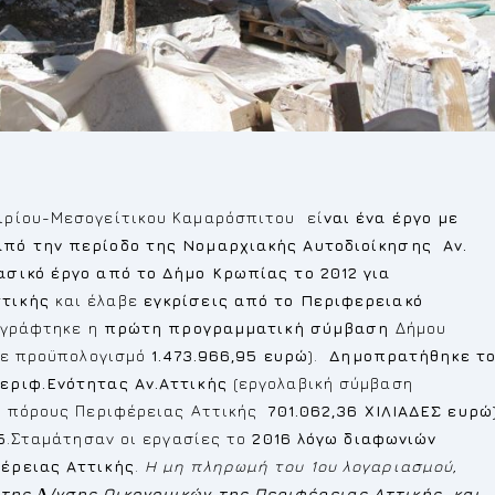
ιρίου-Μεσογείτικου Καμαρόσπιτου εί
ναι ένα έργο με
από την περίοδο της Νομαρχιακής Αυτοδιοίκησης Αν.
ασικό έργο από το Δήμο Κρωπίας το 2012 για
τικής
και έλαβε
εγκρίσεις από το Περιφερειακό
πογράφτηκε η
πρώτη προγραμματική σύμβαση
Δήμου
ε προϋπολογισμό
1.473.966,95 ευρώ
).
Δημοπρατήθηκε τ
εριφ.Ενότητας Αν.Αττικής
(εργολαβική σύμβαση
υς πόρους Περιφέρειας Αττικής
701.062,36 ΧΙΛΙΑΔΕΣ ευρώ
5
.Σταμάτησαν οι εργασίες το
2016 λόγω διαφωνιών
έρειας Αττικής
.
Η µη πληρωµή του 1ου λογαριασµού,
της ∆/νσης Οικονοµικών της Περιφέρειας Αττικής και