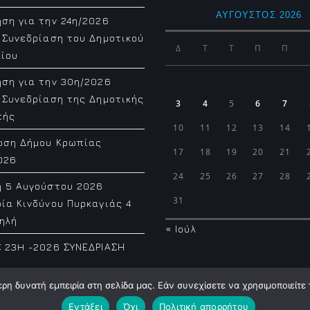
ΑΎΓΟΥΣΤΟΣ 2026
ση για την 24η/2026
 Συνεδρίαση του Δημοτικού
Δ
Τ
Τ
Π
Π
ίου
ση για την 30η/2026
 Συνεδρίαση της Δημοτικής
3
4
5
6
7
πής
10
11
12
13
14
ωση Δήμου Κρωπίας
17
18
19
20
21
026
24
25
26
27
28
η 5 Αυγούστου 2026
31
ία Κινδύνου Πυρκαγιάς 4
ηλή
« Ιούλ
 23H -2026 ΣΥΝΕΔΡΙΑΣΗ
η δυνατή εμπειρία στη σελίδα μας. Εάν συνεχίσετε να χρησιμοποιείτε 
Εντάξει
Όχι
Πολιτική απορρήτου