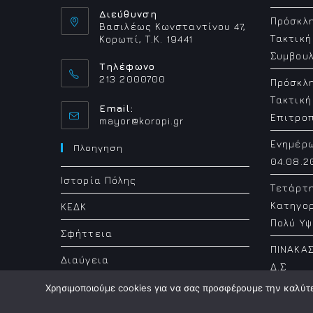
Διεύθυνση
Πρόσκλη
Βασιλέως Κωνσταντίνου 47,
Τακτική
Κορωπί, Τ.Κ. 19441
Συμβουλ
Τηλέφωνο
213 2000700
Πρόσκλη
Τακτική
Email:
Επιτρο
Opens
mayor@koropi.gr
in
Ενημέρ
your
Πλοηγηση
application
04.08.2
Ιστορία Πόλης
Τετάρτ
Κατηγορ
ΚΕΔΚ
Πολύ Υψ
Σφήττεια
ΠΙΝΑΚΑΣ
Διαύγεια
Δ.Σ
Χρησιμοποιούμε cookies για να σας προσφέρουμε την καλύτερ