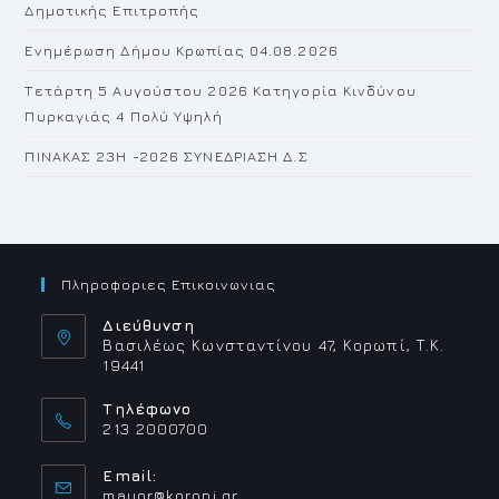
Δημοτικής Επιτροπής
Ενημέρωση Δήμου Κρωπίας 04.08.2026
Τετάρτη 5 Αυγούστου 2026 Κατηγορία Κινδύνου
Πυρκαγιάς 4 Πολύ Υψηλή
ΠΙΝΑΚΑΣ 23H -2026 ΣΥΝΕΔΡΙΑΣΗ Δ.Σ
Πληροφοριες Επικοινωνιας
Διεύθυνση
Βασιλέως Κωνσταντίνου 47, Κορωπί, Τ.Κ.
19441
Τηλέφωνο
213 2000700
Email:
Opens
mayor@koropi.gr