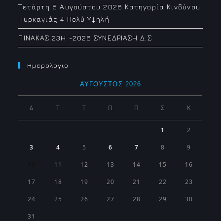
Τετάρτη 5 Αυγούστου 2026 Κατηγορία Κινδύνου
Πυρκαγιάς 4 Πολύ Υψηλή
ΠΙΝΑΚΑΣ 23H -2026 ΣΥΝΕΔΡΙΑΣΗ Δ.Σ
Ημερολογιο
ΑΎΓΟΥΣΤΟΣ 2026
Δ
Τ
Τ
Π
Π
Σ
Κ
1
2
3
4
5
6
7
8
9
10
11
12
13
14
15
16
17
18
19
20
21
22
23
24
25
26
27
28
29
30
31