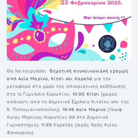
Θα λειτουργήσει
δημοτική συγκοινωνιακή γραμμή
από Αγία Μαρίνα, Κίτσι και Καρελά
για την
μεταφορά στο χώρο της αποκριάτικης εκδήλωσης
στο 1ο Γυμνάσιο Κορωπίου:
10:00 Κίτσι
(χώρος
απέναντι από το Δημοτικό Σχολείο Κιτσίου επι της
Ν. Παπαγιαννοπούλου),
10:45 Αγία Μαρίνα
(Λεωφ.
Αγίας Μαρίνας-Κορωπίου 99 στο Δημοτικό
Γυμναστήριο),
11:20
Καρελάς (Ιερός Ναός Αγίου
Φανουρίου)