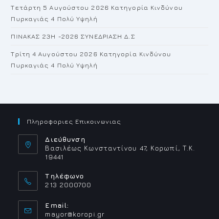
Τετάρτη 5 Αυγούστου 2026 Κατηγορία Κινδύνου
Πυρκαγιάς 4 Πολύ Υψηλή
ΠΙΝΑΚΑΣ 23H -2026 ΣΥΝΕΔΡΙΑΣΗ Δ.Σ
Τρίτη 4 Αυγούστου 2026 Κατηγορία Κινδύνου
Πυρκαγιάς 4 Πολύ Υψηλή
Πληροφοριες Επικοινωνιας
Διεύθυνση
Βασιλέως Κωνσταντίνου 47, Κορωπί, Τ.Κ.
19441
Τηλέφωνο
213 2000700
Email:
Opens
mayor@koropi.gr