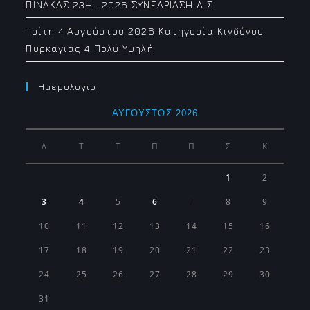
ΠΙΝΑΚΑΣ 23H -2026 ΣΥΝΕΔΡΙΑΣΗ Δ.Σ
Τρίτη 4 Αυγούστου 2026 Κατηγορία Κινδύνου
Πυρκαγιάς 4 Πολύ Υψηλή
Ημερολογιο
ΑΎΓΟΥΣΤΟΣ 2026
Δ
Τ
Τ
Π
Π
Σ
Κ
1
2
3
4
5
6
7
8
9
10
11
12
13
14
15
16
17
18
19
20
21
22
23
24
25
26
27
28
29
30
31