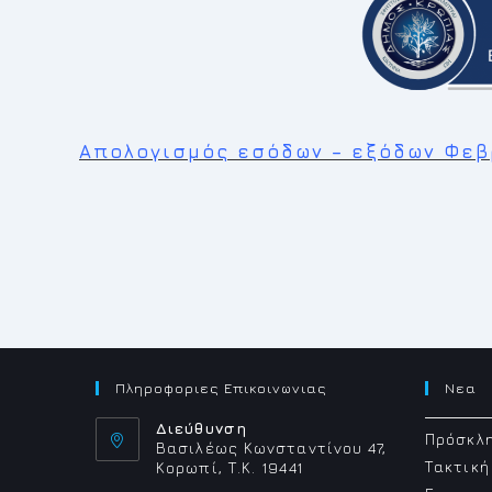
Απολογισμός εσόδων – εξόδων Φεβ
Πληροφοριες Επικοινωνιας
Νεα
Διεύθυνση
Πρόσκλη
Βασιλέως Κωνσταντίνου 47,
Τακτική
Κορωπί, Τ.Κ. 19441