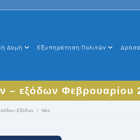
κή Δομή
Εξυπηρέτηση Πολιτών
Δράσε
ν – εξόδων Φεβρουαρίου 
 Εσόδων-Εξόδων
/
Νέα