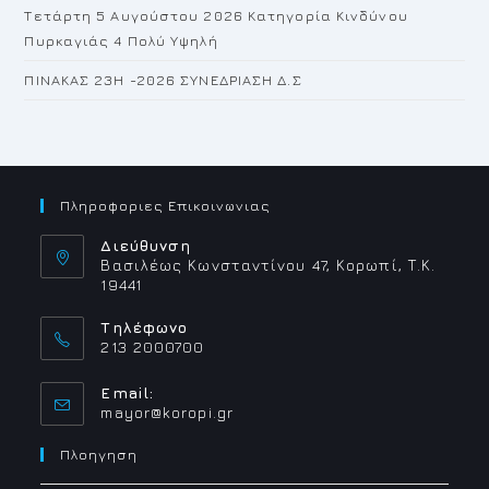
Τετάρτη 5 Αυγούστου 2026 Κατηγορία Κινδύνου
Πυρκαγιάς 4 Πολύ Υψηλή
ΠΙΝΑΚΑΣ 23H -2026 ΣΥΝΕΔΡΙΑΣΗ Δ.Σ
Πληροφοριες Επικοινωνιας
Διεύθυνση
Βασιλέως Κωνσταντίνου 47, Κορωπί, Τ.Κ.
19441
Τηλέφωνο
213 2000700
Email:
Opens
mayor@koropi.gr
in
your
Πλοηγηση
application