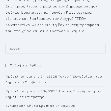
Δημήτριος Κιούσης μαζί με τον Δήμαρχο Βάρης-
Βούλας-Βουλιαγμένης, Γρηγόρη Κωνσταντέλο,
τίμησαν και βράβευσαν, τον Αρχηγό ΓΕΕΘΑ
Κωνσταντίνο Φλώρο για τη ξεχωριστή προσφορά
του στη χώρα και στις Ένοπλες Δυνάμεις.
Pr
Es
to
Πρόσφατα Άρθρα
cl
th
Πρόσκληση για την 24η/2026 Τακτική Συνεδρίαση του
se
Δημοτικού Συμβουλίου
pan
Πρόσκληση για την 30η/2026 Τακτική Συνεδρίαση της
Δημοτικής Επιτροπής
Ενημέρωση Δήμου Κρωπίας 04.08.2026