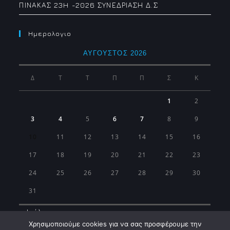
ΠΙΝΑΚΑΣ 23H -2026 ΣΥΝΕΔΡΙΑΣΗ Δ.Σ
Ημερολογιο
ΑΎΓΟΥΣΤΟΣ 2026
Δ
Τ
Τ
Π
Π
Σ
Κ
1
2
3
4
5
6
7
8
9
10
11
12
13
14
15
16
17
18
19
20
21
22
23
24
25
26
27
28
29
30
31
« Ιούλ
Χρησιμοποιούμε cookies για να σας προσφέρουμε την