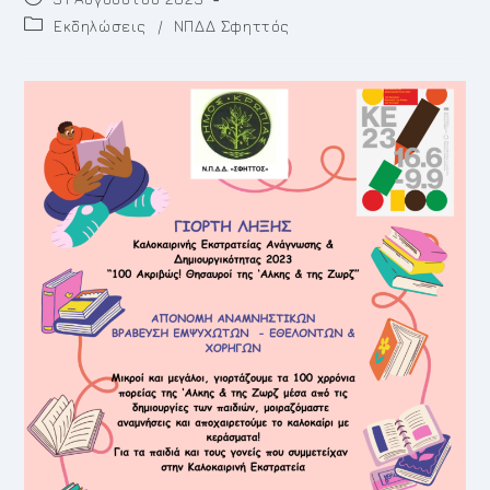
published:
Post
Εκδηλώσεις
/
ΝΠΔΔ Σφηττός
category: