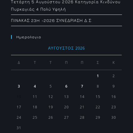
Τετάρτη 5 Αυγούστου 2026 Κατηγορία Κινδύνου
Πυρκαγιάς 4 Πολύ Υψηλή
ΠΙΝΑΚΑΣ 23H -2026 ΣΥΝΕΔΡΙΑΣΗ Δ.Σ
Ημερολογιο
ΑΎΓΟΥΣΤΟΣ 2026
Δ
Τ
Τ
Π
Π
Σ
Κ
1
2
3
4
5
6
7
8
9
10
11
12
13
14
15
16
17
18
19
20
21
22
23
24
25
26
27
28
29
30
31