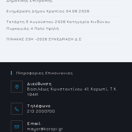
Δημοτικής Επιτροπής
Ενημέρωση Δήμου Κρωπίας 04.08.2026
Τετάρτη 5 Αυγούστου 2026 Κατηγορία Κινδύνου
Πυρκαγιάς 4 Πολύ Υψηλή
ΠΙΝΑΚΑΣ 23H -2026 ΣΥΝΕΔΡΙΑΣΗ Δ.Σ
Πληροφοριες Επικοινωνιας
Διεύθυνση
Βασιλέως Κωνσταντίνου 47, Κορωπί, Τ.Κ.
19441
Τηλέφωνο
213 2000700
Email:
Opens
mayor@koropi.gr