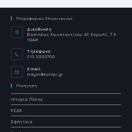
Πληροφοριες Επικοινωνιας
Διεύθυνση
Βασιλέως Κωνσταντίνου 47, Κορωπί, Τ.Κ.
19441
Τηλέφωνο
213 2000700
Email:
Opens
mayor@koropi.gr
in
your
Πλοηγηση
application
Ιστορία Πόλης
ΚΕΔΚ
Σφήττεια