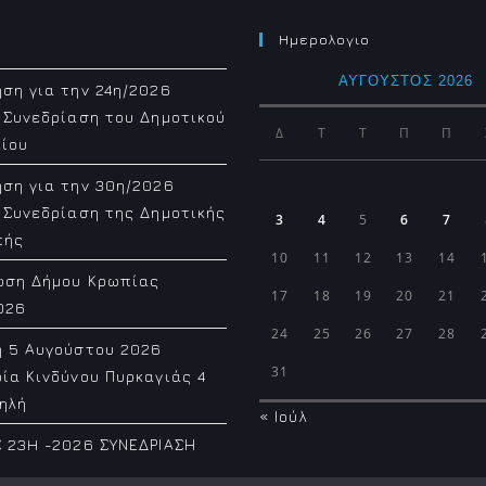
Ημερολογιο
ΑΎΓΟΥΣΤΟΣ 2026
ση για την 24η/2026
 Συνεδρίαση του Δημοτικού
Δ
Τ
Τ
Π
Π
ίου
ση για την 30η/2026
 Συνεδρίαση της Δημοτικής
3
4
5
6
7
πής
10
11
12
13
14
ωση Δήμου Κρωπίας
17
18
19
20
21
026
24
25
26
27
28
η 5 Αυγούστου 2026
31
ία Κινδύνου Πυρκαγιάς 4
ηλή
« Ιούλ
 23H -2026 ΣΥΝΕΔΡΙΑΣΗ