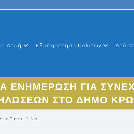
κή Δομή
Εξυπηρέτηση Πολιτών
Δράσε
ΝΕΑ ΕΝΗΜΕΡΩΣΗ ΓΙΑ ΣΥΝΕΧ
ΗΛΩΣΕΩΝ ΣΤΟ ΔΗΜΟ ΚΡΩ
λτία Τύπου
/
Νέα