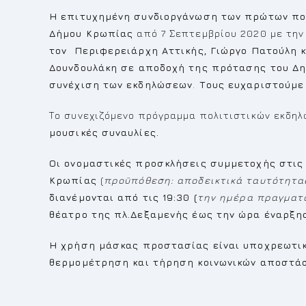
Η επιτυχημένη συνδιοργάνωση των πρώτων πολ
Δήμου Κρωπίας
από 7 Σεπτεμβρίου 2020 με τη
τον Περιφερειάρχη Αττικής, Γιώργο Πατούλη κ
Δουνδουλάκη
σε αποδοχή της πρότασης του Δη
συνέχιση των εκδηλώσεων
.
Τους ευχαριστούμε 
Το συνεχιζόμενο πρόγραμμα πολιτιστικών εκδ
μουσικές συναυλίες.
Οι ονομαστικές προσκλήσεις συμμετοχής
στις
Κρωπίας
(
προϋπόθεση: αποδεικτικά ταυτότητας 
διανέμονται από τις 19:30 (
την ημέρα πραγματ
θέατρο της πλ.Δεξαμενής
έως την ώρα έναρξης
Η χρήση μάσκας προστασίας είναι υποχρεωτικ
θερμομέτρηση και τήρηση κοινωνικών αποστά