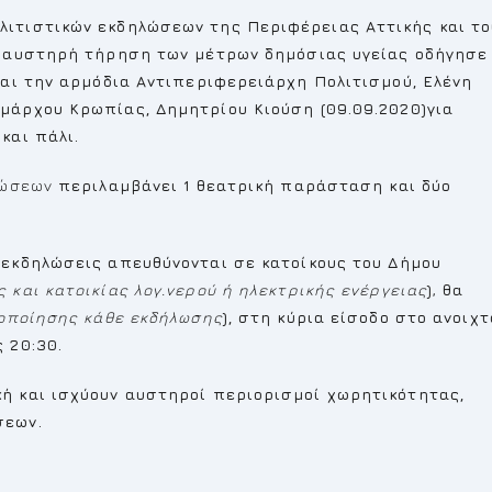
ιτιστικών εκδηλώσεων της Περιφέρειας Αττικής και το
ν
αυστηρή τήρηση των μέτρων δημόσιας υγείας
οδήγησε
αι την αρμόδια Αντιπεριφερειάρχη Πολιτισμού,
Ελένη
μάρχου Κρωπίας, Δημητρίου Κιούση (09.09.2020)για
και πάλι.
ηλώσεων
περιλαμβάνει 1 θεατρική παράσταση και δύο
 εκδηλώσεις απευθύνονται σε κατοίκους του Δήμου
και κατοικίας λογ.νερού ή ηλεκτρικής ενέργειας
)
,
θα
οποίησης κάθε εκδήλωσης
), στη κύρια είσοδο στο ανοιχτ
 20:30.
ή και ισχύουν αυστηροί περιορισμοί χωρητικότητας,
σεων.