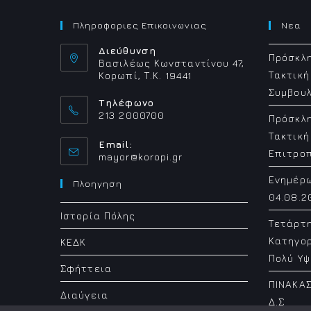
Πληροφοριες Επικοινωνιας
Νεα
Διεύθυνση
Πρόσκλη
Βασιλέως Κωνσταντίνου 47,
Τακτική
Κορωπί, Τ.Κ. 19441
Συμβουλ
Τηλέφωνο
213 2000700
Πρόσκλη
Τακτική
Email:
Επιτρο
Opens
mayor@koropi.gr
in
Ενημέρ
your
Πλοηγηση
application
04.08.2
Ιστορία Πόλης
Τετάρτ
Κατηγορ
ΚΕΔΚ
Πολύ Υψ
Σφήττεια
ΠΙΝΑΚΑΣ
Διαύγεια
Δ.Σ