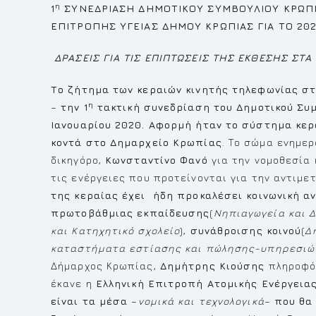
η
1
ΣΥΝΕΔΡΙΑΣΗ ΔΗΜΟΤΙΚΟΥ ΣΥΜΒΟΥΛΙΟΥ ΚΡΩΠΙΑΣ
ΕΠΙΤΡΟΠΗΣ ΥΓΕΙΑΣ ΔΗΜΟΥ ΚΡΩΠΙΑΣ ΓΙΑ ΤΟ 20
ΔΡΑΣΕΙΣ ΓΙΑ ΤΙΣ ΕΠΙΠΤΩΣΕΙΣ ΤΗΣ ΕΚΘΕΣΗΣ ΣΤ
Το ζήτημα των κεραιών κινητής τηλεφωνίας σ
η
–
την 1
τακτική συνεδρίαση του Δημοτικού Συ
Ιανουαρίου 2020. Αφορμή ήταν το σύστημα κερ
κοντά στο Δημαρχείο Κρωπίας
. Το σώμα ενημε
δικηγόρο,
Κωνσταντίνο Φανό
για την νομοθεσία 
τις ενέργειες που προτείνονται για την αντιμ
της κεραίας έχει ήδη προκαλέσει κοινωνική α
πρωτοβάθμιας εκπαίδευσης
(
Νηπιαγωγεία και Δ
και Κατηχητικό σχολείο
),
συνάθροισης κοινού
(
Δ
καταστήματα εστίασης και πώλησης-υπηρεσιώ
Δήμαρχος Κρωπίας,
Δημήτρης Κιούσης
πληροφόρ
έκανε η
Ελληνική Επιτροπή Ατομικής Ενέργεια
είναι τα μέσα
–
νομικά και τεχνολογικά
–
που θα