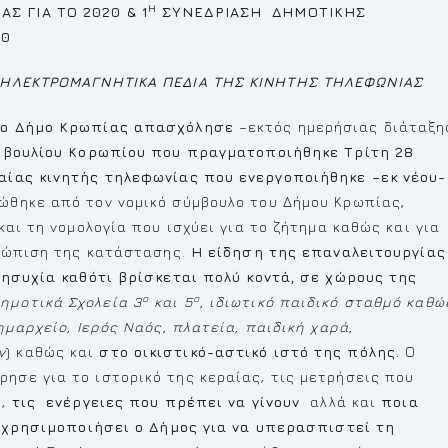
Η
 ΓΙΑ ΤΟ 2020 & 1
ΣΥΝΕΔΡΙΑΣΗ ΔΗΜΟΤΙΚΗΣ
20
Α ΗΛΕΚΤΡΟΜΑΓΝΗΤΙΚΑ ΠΕΔΙΑ ΤΗΣ ΚΙΝΗΤΗΣ ΤΗΛΕΦΩΝΙΑΣ
το Δήμο Κρωπίας
απασχόλησε
–εκτός ημερήσιας διάταξη
μβουλίου Κορωπίου που πραγματοποιήθηκε Τρίτη 28
αίας κινητής τηλεφωνίας που ενεργοποιήθηκε –εκ νέου-
ρώθηκε από τον νομικό σύμβουλο του Δήμου Κρωπίας,
και τη νομολογία που ισχύει για το ζήτημα καθώς και για
ετώπιση της κατάστασης.
Η είδηση της επαναλειτουργίας
νησυχία
καθότι βρίσκεται πολύ κοντά, σε χώρους της
ο
ο
ημοτικά Σχολεία 3
και 5
, ιδιωτικό παιδικό σταθμό καθώ
ημαρχείο, Ιερός Ναός, πλατεία, παιδική χαρά,
ν
) καθώς και
στο οικιστικό-αστικό ιστό της πόλης
. Ο
ησε για το ιστορικό της κεραίας, τις μετρήσεις που
ς
,
τις ενέργειες που πρέπει να γίνουν
αλλά και
ποια
 χρησιμοποιήσει ο Δήμος για να υπερασπιστεί τη