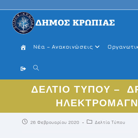
Skip
to
content
Νέα – Ανακοινώσεις
Οργανωτι
Toggle
ΔΕΛΤΙΟ ΤΥΠΟΥ – ΔΡ
website
ΗΛΕΚΤΡΟΜΑΓΝΗ
search
Post
Post
26 Φεβρουαρίου 2020
Δελτία Τύπου
published:
category: