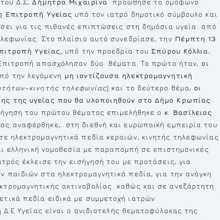
 του Δ.Σ,
Δήμητρα Μιχαιρίνα
προώθησε το ομόφωνο
ή Επιτροπή Υγείας
υπό τον ιατρό δημοτικό σύμβουλο και
ήσει για τις πιθανές επιπτώσεις στη δημόσια υγεία από
λεφωνίας. Στο πλαίσιο αυτό συνεδρίασε, την
Πέμπτη 13
πιτροπή Υγείας,
υπό την προεδρία του
Σπύρου Κόλλια
,
ν Επιτροπή απασχόλησαν δύο θέματα. Το πρώτο ήταν,
οι
πό την λεγόμενη
μη ιοντίζουσα ηλεκτρομαγνητική
οτήτων–κινητής τηλεφωνίας
) και το δεύτερο θέμα,
οι
ψης της υγείας που θα υλοποιηθούν στο Δήμο Κρωπίας
ισήγηση του πρώτου θέματος επιμελήθηκε ο
κ. Βασίλειος
ας αναφέρθηκε, στη διεθνή και ευρωπαϊκή εμπειρία του
σε ηλεκτρομαγνητικά πεδία κεραιών, κινητής τηλεφωνίας
και ελληνική νομοθεσία με παραπομπή σε επιστημονικές
ατρός έκλεισε την εισήγησή του με προτάσεις, για
ν παιδιών στα ηλεκτρομαγνητικά πεδία, για την ανάγκη
κτρομαγνητικής ακτινοβολίας καθώς και σε ανεξάρτητη
τικά πεδία ειδικά με συμμετοχή ιατρών
 Δ.Ε Υγείας είναι ο ανιδιοτελής θεματοφύλακας της