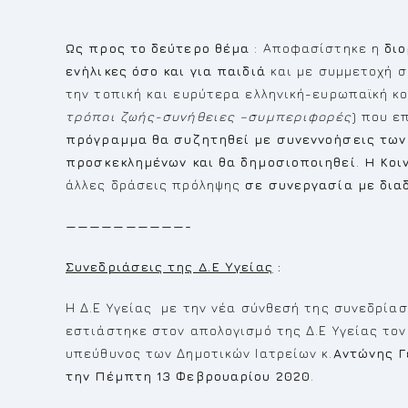
Ως προς το δεύτερο θέμα
: Αποφασίστηκε η
δι
ενήλικες όσο και για παιδιά
και με συμμετοχή σ
την τοπική και ευρύτερα ελληνική-ευρωπαϊκή κο
τρόποι ζωής-συνήθειες –συμπεριφορές
) που ε
πρόγραμμα θα συζητηθεί με συνεννοήσεις των 
προσκεκλημένων και θα δημοσιοποιηθεί
.
Η Κοι
άλλες δράσεις πρόληψης
σε συνεργασία με διαδ
——————————-
Συνεδριάσεις της Δ.Ε Υγείας
:
Η Δ.Ε Υγείας με την νέα σύνθεσή της συνεδρί
εστιάστηκε στον απολογισμό της Δ.Ε Υγείας τον
υπεύθυνος των Δημοτικών Ιατρείων κ.
Αντώνης 
την Πέμπτη 13 Φεβρουαρίου 2020
.