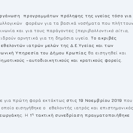
οργάνωση προγραμμάτων πρόληψης της υγείας τόσο για
υλλογικών φορέων για τα βασικά νοσήματα που πλήττου
ινωνία και για τους παράγοντες (
περιβαλλοντικά αίτια,
πιδρούν αρνητικά για τη δημόσια υγεία.
Το ακριβές
εθελοντών ιατρών μελών της Δ.Ε.Υγείας και των
νωνική Υπηρεσία του Δήμου Κρωπίας
θα εισηγηθεί και
ημοτικούς –αυτοδιοικητικούς και κρατικούς φορείς.
ασε για πρώτη φορά εκτάκτως
στις 19 Νοεμβρίου 2019
που
 οποίο εισηγήθηκε ο εθελοντής ιατρός και επιστημονικό
η
Γεωργάκη
ς. Η
1
τακτική συνεδρίαση πραγματοποιήθηκε