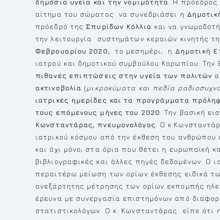
δημόσια υγεία και την νομιμότητα
. Η πρόεδρος
αίτημα του σώματος να συνεδριάσει η
Δημοτικ
πρόεδρό της
Σπυρίδων Κόλλια
και να γνωμοδοτ
την λειτουργία συστημάτων κεραιών κινητής τη
Φεβρουαρίου 2020,
το μεσημέρι, η
Δημοτική Ε
ιατρού και δημοτικού συμβούλου Κορωπίου. Τη
πιθανές επιπτώσεις στην υγεία των πολιτών
α
ακτινοβολία
(
μικροκύματα και πεδία ραδιοσυχν
ιατρικές ημερίδες και τα προγράμματα πρόλη
τους επόμενους μήνες του 2020
. Την βασική ε
Κωνσταντάρας, πνευμονολόγος.
Ο κ.Κωνσταντάρ
ιατρικού κόσμου από την έκθεση του ανθρώπου 
και όχι μόνο, στα όρια που θέτει η ευρωπαϊκή 
βιβλιογραφικές και άλλες πηγές δεδομένων. Ο ι
περαιτέρω μείωση των ορίων έκθεσης ειδικά τω
ανεξάρτητης μέτρησης των ορίων εκπομπής ηλε
έρευνα με συνεργασία επιστημόνων από διαφορε
στατιστικολόγων. Ο κ. Κωνσταντάρας είπε ότι η