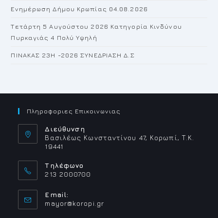
Ενημέρωση Δήμου Κρωπίας 04.08.2026
Τετάρτη 5 Αυγούστου 2026 Κατηγορία Κινδύνου
Πυρκαγιάς 4 Πολύ Υψηλή
ΠΙΝΑΚΑΣ 23H -2026 ΣΥΝΕΔΡΙΑΣΗ Δ.Σ
Πληροφοριες Επικοινωνιας
Διεύθυνση
Βασιλέως Κωνσταντίνου 47, Κορωπί, Τ.Κ.
19441
Τηλέφωνο
213 2000700
Email:
Opens
mayor@koropi.gr
in