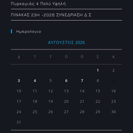
Πυρκαγιάς 4 Πολύ Υψηλή
ΠΙΝΑΚΑΣ 23H -2026 ΣΥΝΕΔΡΙΑΣΗ Δ.Σ
Ημερολογιο
ΑΎΓΟΥΣΤΟΣ 2026
Δ
Τ
Τ
Π
Π
Σ
Κ
1
2
3
4
5
6
7
8
9
10
11
12
13
14
15
16
17
18
19
20
21
22
23
24
25
26
27
28
29
30
31