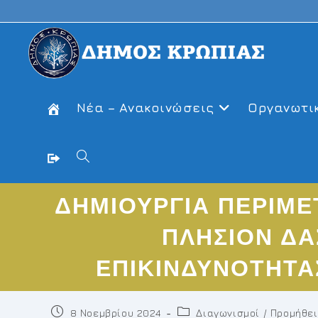
Skip
to
content
Νέα – Ανακοινώσεις
Οργανωτι
Toggle
ΔΗΜΙΟΥΡΓΙΑ ΠΕΡΙΜΕ
website
ΠΛΗΣΙΟΝ ΔΑ
search
ΕΠΙΚΙΝΔΥΝΟΤΗΤΑ
Post
Post
8 Νοεμβρίου 2024
Διαγωνισμοί / Προμήθε