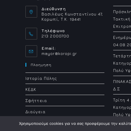
Διεύθυνση
Πρόσκλη
Βασιλέως Κωνσταντίνου 47,
Τακτική
Κορωπί, Τ.Κ. 19441
Επιτρο
Τηλέφωνο
213 2000700
Ενημέρ
04.08.2
Email:
Opens
mayor@koropi.gr
Τετάρτ
in
Κατηγορ
your
Πλοηγηση
application
Πολύ Υψ
Ιστορία Πόλης
ΠΙΝΑΚΑΣ
Δ.Σ
ΚΕΔΚ
Τρίτη 4
Σφήττεια
Κατηγορ
Διαύγεια
Πολύ Υψ
Χρησιμοποιούμε cookies για να σας προσφέρουμε την καλύτερ