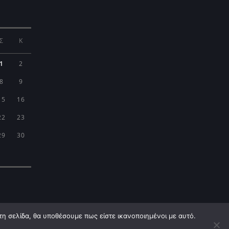
Σ
Κ
1
2
8
9
15
16
22
23
29
30
τη σελίδα, θα υποθέσουμε πως είστε ικανοποιημένοι με αυτό.