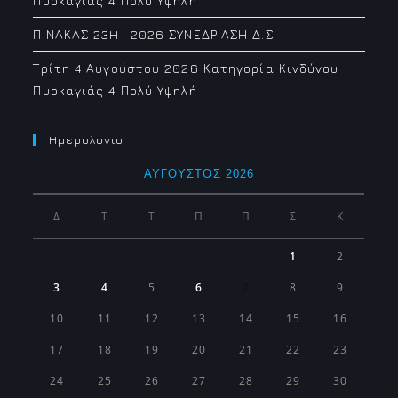
Πυρκαγιάς 4 Πολύ Υψηλή
ΠΙΝΑΚΑΣ 23H -2026 ΣΥΝΕΔΡΙΑΣΗ Δ.Σ
Τρίτη 4 Αυγούστου 2026 Κατηγορία Κινδύνου
Πυρκαγιάς 4 Πολύ Υψηλή
Ημερολογιο
ΑΎΓΟΥΣΤΟΣ 2026
Δ
Τ
Τ
Π
Π
Σ
Κ
1
2
3
4
5
6
7
8
9
10
11
12
13
14
15
16
17
18
19
20
21
22
23
24
25
26
27
28
29
30