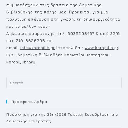
συμμετάσχουν στις δράσεις της Δημοτικής
Βιβλιοθήκης της πόλης μας. Πρόκειται για μια
πολύτιμη επένδυση στη γνώση, τη δημιουργικότητα
και το μέλλον τους»
Δηλώσεις συμμετοχής: Τηλ. 6936298467 & από 22/6
στο 210-6626295 και
email:
info@koropilib.gr
Ιστοσελίδα :
www.koropilib.gr
,
F/B : Δημοτική Βιβλιοθήκη Κορωπίου Instagram :
koropi_library
Pr
Es
to
Πρόσφατα Άρθρα
cl
th
Πρόσκληση για την 30η/2026 Τακτική Συνεδρίαση της
se
Δημοτικής Επιτροπής
pan