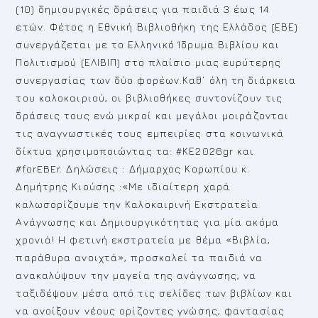
(10) δημιουργικές δράσεις για παιδιά 3 έως 14
ετών. Φέτος η Εθνική Βιβλιοθήκη της Ελλάδος (ΕΒΕ)
συνεργάζεται με το Ελληνικό Ίδρυμα Βιβλίου και
Πολιτισμού (ΕΛΙΒΙΠ) στο πλαίσιο μιας ευρύτερης
συνεργασίας των δύο φορέων.Καθ’ όλη τη διάρκεια
του καλοκαιριού, οι βιβλιοθήκες συντονίζουν τις
δράσεις τους ενώ μικροί και μεγάλοι μοιράζονται
τις αναγνωστικές τους εμπειρίες στα κοινωνικά
δίκτυα χρησιμοποιώντας τα: #ΚΕ2026gr και
#forEBEr. Δηλώσεις : Δήμαρχος Κορωπίου κ.
Δημήτρης Κιούσης :«Με ιδιαίτερη χαρά
καλωσορίζουμε την Καλοκαιρινή Εκστρατεία
Ανάγνωσης και Δημιουργικότητας για μία ακόμα
χρονιά! Η φετινή εκστρατεία με θέμα «Βιβλία,
παράθυρα ανοιχτά», προσκαλεί τα παιδιά να
ανακαλύψουν την μαγεία της ανάγνωσης, να
ταξιδέψουν μέσα από τις σελίδες των βιβλίων και
να ανοίξουν νέους ορίζοντες γνώσης, φαντασίας