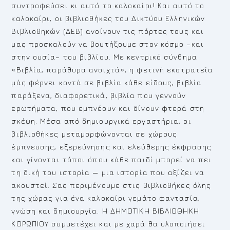
συντροφεύσει κι αυτό το καλοκαίρι! Και αυτό το
καλοκαίρι, οι βιβλιοθήκες του Δικτύου Ελληνικών
Βιβλιοθηκών (ΔΕΒ) ανοίγουν τις πόρτες τους και
μας προσκαλούν να βουτήξουμε στον κόσμο –και
στην ουσία– του βιβλίου. Με κεντρικό σύνθημα
«Βιβλία, παράθυρα ανοιχτά», η φετινή εκστρατεία
μάς φέρνει κοντά σε βιβλία κάθε είδους, βιβλία
παράξενα, διαφορετικά, βιβλία που γεννούν
ερωτήματα, που εμπνέουν και δίνουν φτερά στη
σκέψη. Μέσα από δημιουργικά εργαστήρια, οι
βιβλιοθήκες μεταμορφώνονται σε χώρους
έμπνευσης, εξερεύνησης και ελεύθερης έκφρασης
και γίνονται τόποι όπου κάθε παιδί μπορεί να πει
τη δική του ιστορία — μια ιστορία που αξίζει να
ακουστεί. Σας περιμένουμε στις βιβλιοθήκες όλης
της χώρας για ένα καλοκαίρι γεμάτο φαντασία,
γνώση και δημιουργία. Η ΔΗΜΟΤΙΚΗ ΒΙΒΛΙΟΘΗΚΗ
ΚΟΡΩΠΙΟΥ συμμετέχει και με χαρά θα υλοποιήσει