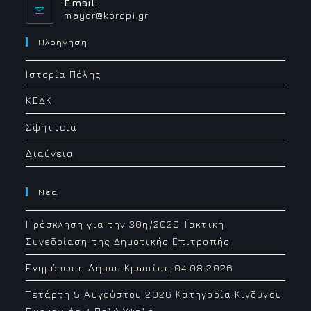
Email:
Opens
mayor@koropi.gr
in
your
Πλοηγηση
application
Ιστορία Πόλης
ΚΕΔΚ
Σφήττεια
Διαύγεια
Νεα
Πρόσκληση για την 30η/2026 Τακτική
Συνεδρίαση της Δημοτικής Επιτροπής
Ενημέρωση Δήμου Κρωπίας 04.08.2026
Τετάρτη 5 Αυγούστου 2026 Κατηγορία Κινδύνου