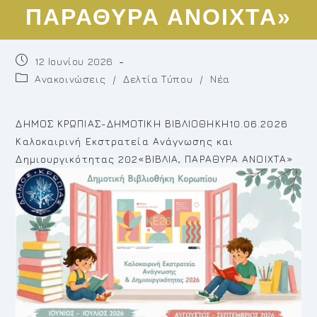
ΠΑΡΑΘΥΡΑ ΑΝΟΙΧΤΑ»
Post
12 Ιουνίου 2026
published:
Post
Ανακοινώσεις
/
Δελτία Τύπου
/
Νέα
category:
ΔΗΜΟΣ ΚΡΩΠΙΑΣ-ΔΗΜΟΤΙΚΗ ΒΙΒΛΙΟΘΗΚΗ10.06.2026
Καλοκαιρινή Εκστρατεία Ανάγνωσης και
Δημιουργικότητας 202«ΒΙΒΛΙΑ, ΠΑΡΑΘΥΡΑ ΑΝΟΙΧΤΑ»