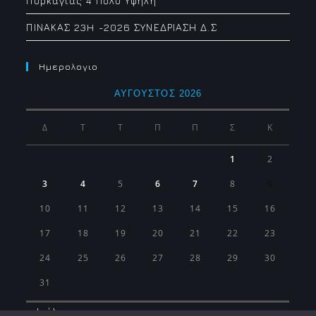
Πυρκαγιάς 4 Πολύ Υψηλή
ΠΙΝΑΚΑΣ 23H -2026 ΣΥΝΕΔΡΙΑΣΗ Δ.Σ
Ημερολογιο
ΑΎΓΟΥΣΤΟΣ 2026
Δ
Τ
Τ
Π
Π
Σ
Κ
1
2
3
4
5
6
7
8
9
10
11
12
13
14
15
16
17
18
19
20
21
22
23
24
25
26
27
28
29
30
31
« Ιούλ