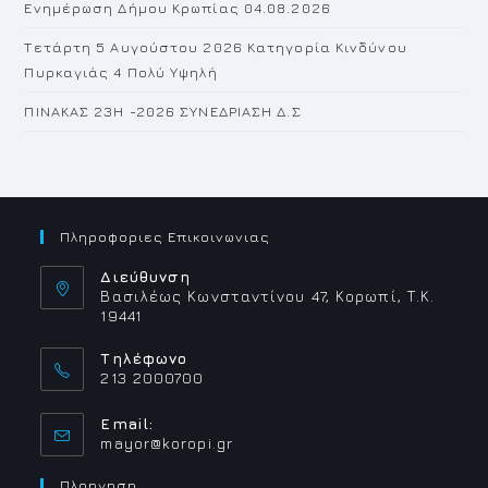
Ενημέρωση Δήμου Κρωπίας 04.08.2026
Τετάρτη 5 Αυγούστου 2026 Κατηγορία Κινδύνου
Πυρκαγιάς 4 Πολύ Υψηλή
ΠΙΝΑΚΑΣ 23H -2026 ΣΥΝΕΔΡΙΑΣΗ Δ.Σ
Πληροφοριες Επικοινωνιας
Διεύθυνση
Βασιλέως Κωνσταντίνου 47, Κορωπί, Τ.Κ.
19441
Τηλέφωνο
213 2000700
Email:
Opens
mayor@koropi.gr
in
your
Πλοηγηση