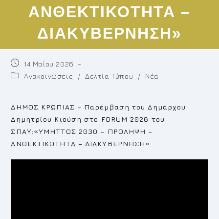
ΑΝΘΕΚΤΙΚΟΤΗΤΑ –
ΔΙΑΚΥΒΕΡΝΗΣΗ»
Post
14 Μαΐου 2026
published:
Post
Ανακοινώσεις
/
Δελτία Τύπου
/
Νέα
category:
ΔΗΜΟΣ ΚΡΩΠΙΑΣ – Παρέμβαση του Δημάρχου
Δημητρίου Κιούση στο FORUM 2026 του
ΣΠΑΥ:«ΥΜΗΤΤΟΣ 2030 – ΠΡΟΛΗΨΗ –
ΑΝΘΕΚΤΙΚΟΤΗΤΑ – ΔΙΑΚΥΒΕΡΝΗΣΗ»