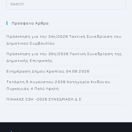
Pr
Es
to
Πρόσφατα Άρθρα
cl
th
Πρόσκληση για την 24η/2026 Τακτική Συνεδρίαση του
se
Δημοτικού Συμβουλίου
pan
Πρόσκληση για την 30η/2026 Τακτική Συνεδρίαση της
Δημοτικής Επιτροπής
Ενημέρωση Δήμου Κρωπίας 04.08.2026
Τετάρτη 5 Αυγούστου 2026 Κατηγορία Κινδύνου
Πυρκαγιάς 4 Πολύ Υψηλή
ΠΙΝΑΚΑΣ 23H -2026 ΣΥΝΕΔΡΙΑΣΗ Δ.Σ