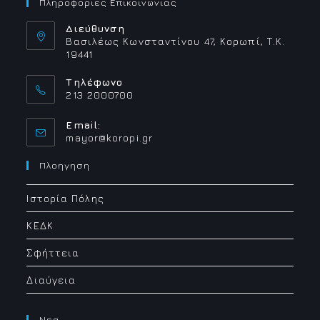
Πληροφοριες Επικοινωνιας
Διεύθυνση
Βασιλέως Κωνσταντίνου 47, Κορωπί, Τ.Κ.
19441
Τηλέφωνο
213 2000700
Email:
Opens
mayor@koropi.gr
in
your
Πλοηγηση
application
Ιστορία Πόλης
ΚΕΔΚ
Σφήττεια
Διαύγεια
Νεα