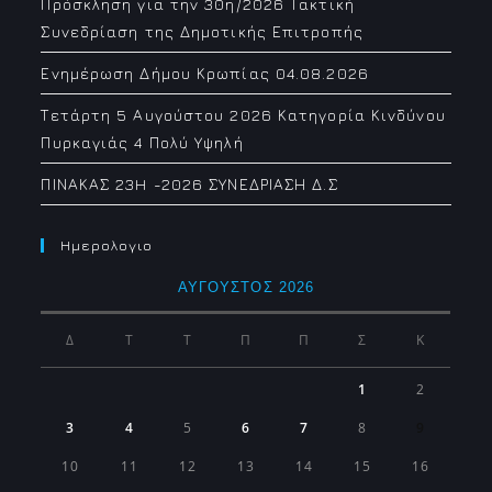
Πρόσκληση για την 30η/2026 Τακτική
Συνεδρίαση της Δημοτικής Επιτροπής
Ενημέρωση Δήμου Κρωπίας 04.08.2026
Τετάρτη 5 Αυγούστου 2026 Κατηγορία Κινδύνου
Πυρκαγιάς 4 Πολύ Υψηλή
ΠΙΝΑΚΑΣ 23H -2026 ΣΥΝΕΔΡΙΑΣΗ Δ.Σ
Ημερολογιο
ΑΎΓΟΥΣΤΟΣ 2026
Δ
Τ
Τ
Π
Π
Σ
Κ
1
2
3
4
5
6
7
8
9
10
11
12
13
14
15
16