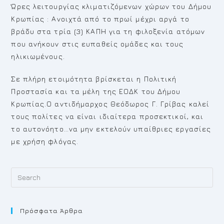
Ώρες λειτουργίας κλιματιζόμενων χώρων του Δήμου
Κρωπίας : Ανοιχτά από το πρωί μέχρι αργά το
βράδυ στα τρία (3) ΚΑΠΗ για τη φιλοξενία ατόμων
που ανήκουν στις ευπαθείς ομάδες και τους
ηλικιωμένους.
Σε πλήρη ετοιμότητα βρίσκεται η Πολιτική
Προστασία και τα μέλη της ΕΟΔΚ του Δήμου
Κρωπίας.Ο αντιδήμαρχος Θεόδωρος Γ. Γρίβας καλεί
τους πολίτες να είναι ιδιαίτερα προσεκτικοί, και
το αυτονόητο…να μην εκτελούν υπαίθριες εργασίες
με χρήση φλόγας.
Pr
Es
to
Πρόσφατα Άρθρα
cl
th