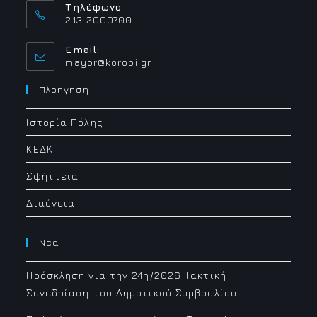
Τηλέφωνο
213 2000700
Email:
Opens
mayor@koropi.gr
in
your
Πλοηγηση
application
Ιστορία Πόλης
ΚΕΔΚ
Σφήττεια
Διαύγεια
Νεα
Πρόσκληση για την 24η/2026 Τακτική
Συνεδρίαση του Δημοτικού Συμβουλίου