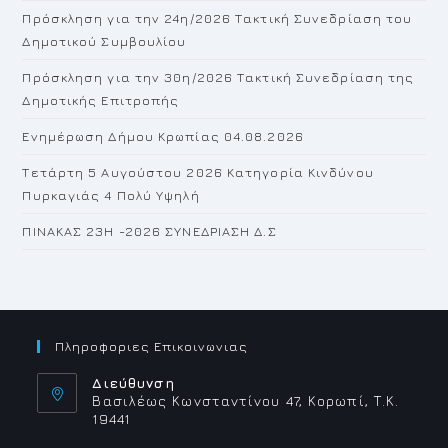
Πρόσκληση για την 24η/2026 Τακτική Συνεδρίαση του
se
Δημοτικού Συμβουλίου
pan
Πρόσκληση για την 30η/2026 Τακτική Συνεδρίαση της
Δημοτικής Επιτροπής
Ενημέρωση Δήμου Κρωπίας 04.08.2026
Τετάρτη 5 Αυγούστου 2026 Κατηγορία Κινδύνου
Πυρκαγιάς 4 Πολύ Υψηλή
ΠΙΝΑΚΑΣ 23H -2026 ΣΥΝΕΔΡΙΑΣΗ Δ.Σ
Πληροφοριες Επικοινωνιας
Διεύθυνση
Βασιλέως Κωνσταντίνου 47, Κορωπί, Τ.Κ.
19441