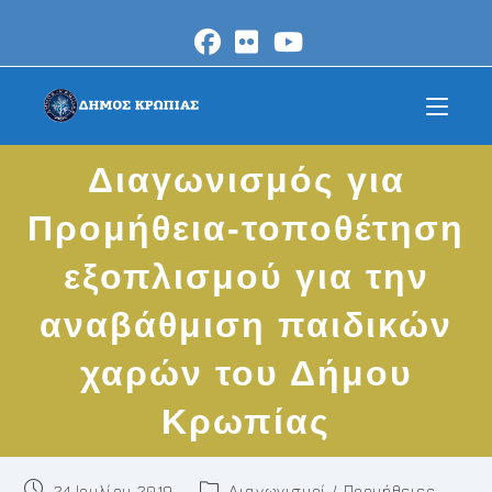
Skip
to
content
Διαγωνισμός για
Προμήθεια-τοποθέτηση
εξοπλισμού για την
αναβάθμιση παιδικών
χαρών του Δήμου
Κρωπίας
Post
Post
24 Ιουλίου 2019
Διαγωνισμοί / Προμήθειες