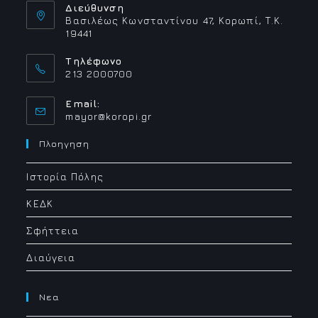
Διεύθυνση
Βασιλέως Κωνσταντίνου 47, Κορωπί, Τ.Κ.
19441
Τηλέφωνο
213 2000700
Email:
Opens
mayor@koropi.gr
in
your
Πλοηγηση
application
Ιστορία Πόλης
ΚΕΔΚ
Σφήττεια
Διαύγεια
Νεα