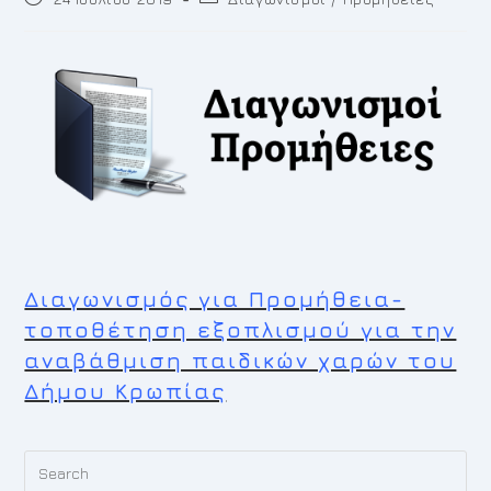
published:
category:
Διαγωνισμός για Προμήθεια-
τοποθέτηση εξοπλισμού για την
αναβάθμιση παιδικών χαρών του
Δήμου Κρωπίας
Pr
Es