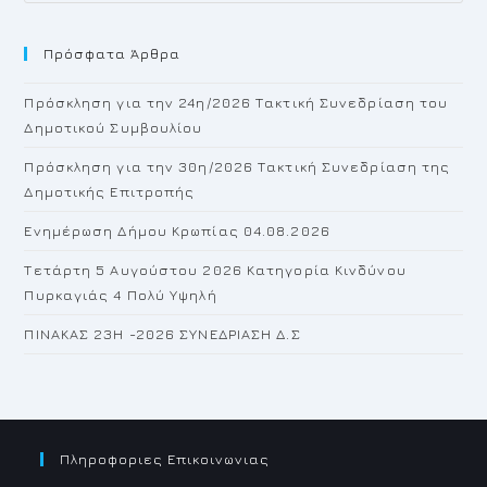
to
Πρόσφατα Άρθρα
cl
th
Πρόσκληση για την 24η/2026 Τακτική Συνεδρίαση του
se
Δημοτικού Συμβουλίου
pan
Πρόσκληση για την 30η/2026 Τακτική Συνεδρίαση της
Δημοτικής Επιτροπής
Ενημέρωση Δήμου Κρωπίας 04.08.2026
Τετάρτη 5 Αυγούστου 2026 Κατηγορία Κινδύνου
Πυρκαγιάς 4 Πολύ Υψηλή
ΠΙΝΑΚΑΣ 23H -2026 ΣΥΝΕΔΡΙΑΣΗ Δ.Σ
Πληροφοριες Επικοινωνιας