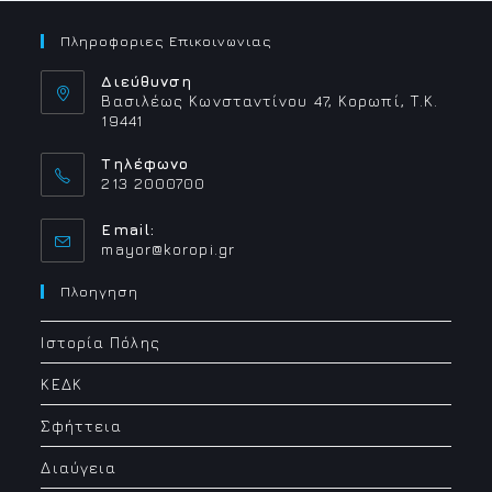
Πληροφοριες Επικοινωνιας
Διεύθυνση
Βασιλέως Κωνσταντίνου 47, Κορωπί, Τ.Κ.
19441
Τηλέφωνο
213 2000700
Email:
Opens
mayor@koropi.gr
in
your
Πλοηγηση
application
Ιστορία Πόλης
ΚΕΔΚ
Σφήττεια
Διαύγεια