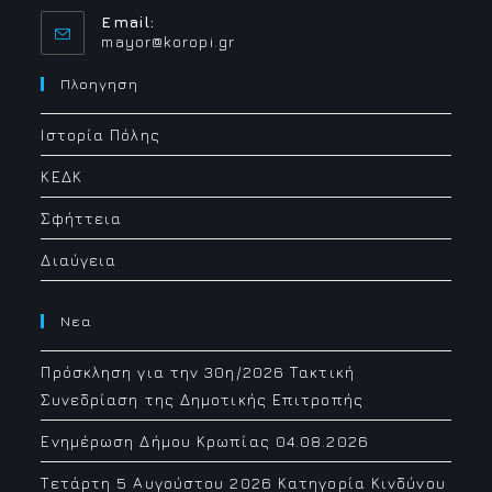
Email:
Opens
mayor@koropi.gr
in
your
Πλοηγηση
application
Ιστορία Πόλης
ΚΕΔΚ
Σφήττεια
Διαύγεια
Νεα
Πρόσκληση για την 30η/2026 Τακτική
Συνεδρίαση της Δημοτικής Επιτροπής
Ενημέρωση Δήμου Κρωπίας 04.08.2026
Τετάρτη 5 Αυγούστου 2026 Κατηγορία Κινδύνου