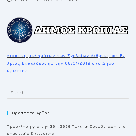
published:
category:
Διακοπή μαθημάτων των Σχολείων Α/θμιας και Β/
θμιας Εκπαίδευσης την 08/01/2019 στο Δήμο
Κρωπίας
Pr
Es
to
Πρόσφατα Άρθρα
cl
th
Πρόσκληση για την 30η/2026 Τακτική Συνεδρίαση της
se
Δημοτικής Επιτροπής
pan