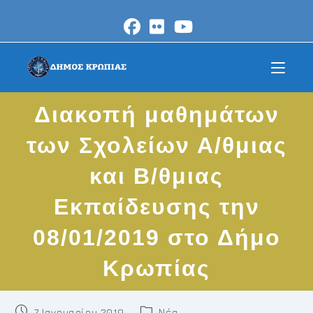
Skip
to
content
Διακοπή μαθημάτων
των Σχολείων Α/θμιας
και Β/θμιας
Εκπαίδευσης την
08/01/2019 στο Δήμο
Κρωπίας
Post
Post
7 Ιανουαρίου 2019
Νέα