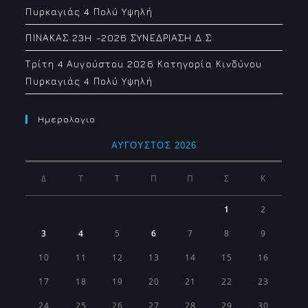
Πυρκαγιάς 4 Πολύ Υψηλή
ΠΙΝΑΚΑΣ 23H -2026 ΣΥΝΕΔΡΙΑΣΗ Δ.Σ
Τρίτη 4 Αυγούστου 2026 Κατηγορία Κινδύνου
Πυρκαγιάς 4 Πολύ Υψηλή
Ημερολογιο
ΑΎΓΟΥΣΤΟΣ 2026
Δ
Τ
Τ
Π
Π
Σ
Κ
1
2
3
4
5
6
7
8
9
10
11
12
13
14
15
16
17
18
19
20
21
22
23
24
25
26
27
28
29
30