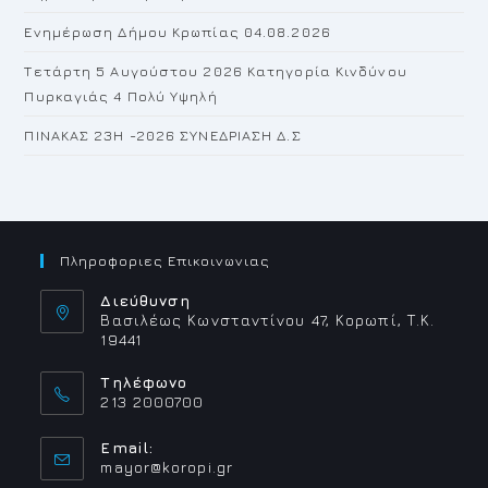
Ενημέρωση Δήμου Κρωπίας 04.08.2026
Τετάρτη 5 Αυγούστου 2026 Κατηγορία Κινδύνου
Πυρκαγιάς 4 Πολύ Υψηλή
ΠΙΝΑΚΑΣ 23H -2026 ΣΥΝΕΔΡΙΑΣΗ Δ.Σ
Πληροφοριες Επικοινωνιας
Διεύθυνση
Βασιλέως Κωνσταντίνου 47, Κορωπί, Τ.Κ.
19441
Τηλέφωνο
213 2000700
Email:
Opens
mayor@koropi.gr
in