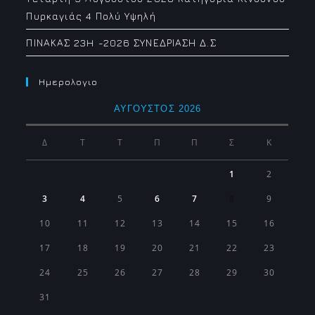
Πυρκαγιάς 4 Πολύ Υψηλή
ΠΙΝΑΚΑΣ 23H -2026 ΣΥΝΕΔΡΙΑΣΗ Δ.Σ
Ημερολογιο
ΑΎΓΟΥΣΤΟΣ 2026
Δ
Τ
Τ
Π
Π
Σ
Κ
1
2
3
4
5
6
7
8
9
10
11
12
13
14
15
16
17
18
19
20
21
22
23
24
25
26
27
28
29
30
31