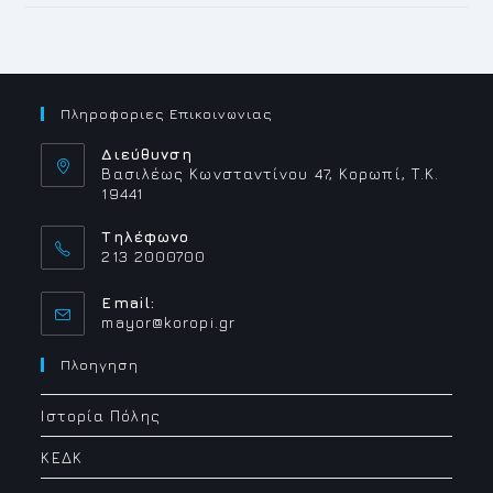
Πληροφοριες Επικοινωνιας
Διεύθυνση
Βασιλέως Κωνσταντίνου 47, Κορωπί, Τ.Κ.
19441
Τηλέφωνο
213 2000700
Email:
Opens
mayor@koropi.gr
in
your
Πλοηγηση
application
Ιστορία Πόλης
ΚΕΔΚ