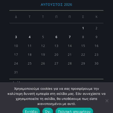
ΑΎΓΟΥΣΤΟΣ 2026
Δ
Τ
Τ
Π
Π
Σ
Κ
1
2
3
4
5
6
7
8
9
10
11
12
13
14
15
16
17
18
19
20
21
22
23
24
25
26
27
28
29
30
31
« Ιούλ
Χρησιμοποιούμε cookies για να σας προσφέρουμε την
καλύτερη δυνατή εμπειρία στη σελίδα μας. Εάν συνεχίσετε να
χρησιμοποιείτε τη σελίδα, θα υποθέσουμε πως είστε
ικανοποιημένοι με αυτό.
Εντάξει
Όχι
Πολιτική απορρήτου