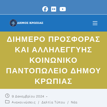
Skip
to
content
ΔΙΗΜΕΡΟ ΠΡΟΣΦΟΡΑΣ
ΚΑΙ ΑΛΛΗΛΕΓΓΥΗΣ
ΚΟΙΝΩΝΙΚΟ
ΠΑΝΤΟΠΩΛΕΙΟ ΔΗΜΟΥ
ΚΡΩΠΙΑΣ
Post
9 Δεκεμβρίου 2024
published:
Post
Ανακοινώσεις
/
Δελτία Τύπου
/
Νέα
category: