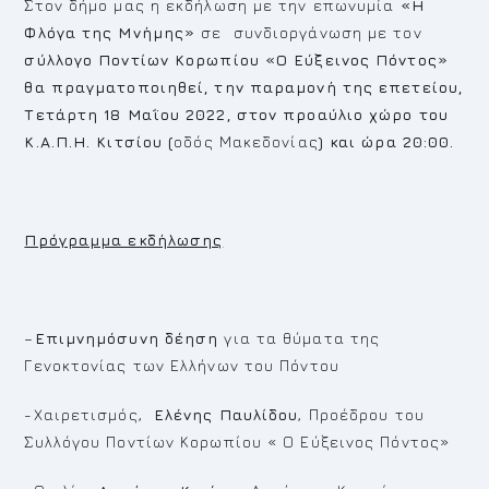
Στον δήμο μας η εκδήλωση με την επωνυμία
«Η
Φλόγα της Μνήμης»
σε συνδιοργάνωση με τον
σύλλογο Ποντίων Κορωπίου «Ο Εύξεινος Πόντος»
θα πραγματοποιηθεί, την παραμονή της επετείου,
Τετάρτη 18 Μαΐου 2022, στον προαύλιο χώρο του
Κ.Α.Π.Η. Κιτσίου (
οδός Μακεδονίας
) και ώρα 20:00.
Πρόγραμμα εκδήλωσης
–
Επιμνημόσυνη δέηση
για τα θύματα της
Γενοκτονίας των Ελλήνων του Πόντου
-Χαιρετισμός,
Ελένης Παυλίδου
, Προέδρου του
Συλλόγου Ποντίων Κορωπίου « Ο Εύξεινος Πόντος»