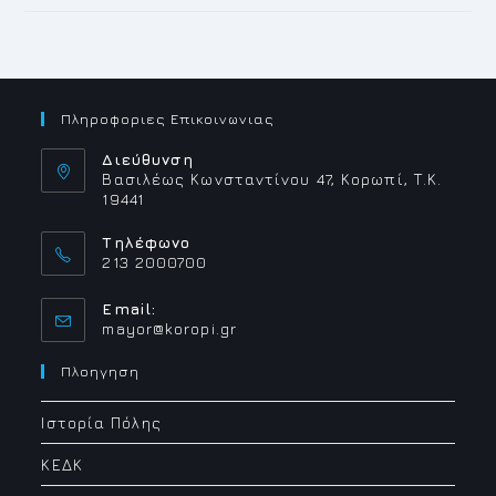
Πληροφοριες Επικοινωνιας
Διεύθυνση
Βασιλέως Κωνσταντίνου 47, Κορωπί, Τ.Κ.
19441
Τηλέφωνο
213 2000700
Email:
Opens
mayor@koropi.gr
in
your
Πλοηγηση
application
Ιστορία Πόλης
ΚΕΔΚ