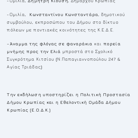
-Ομιλία,
Δημήτρη Κιούση
, Δημάρχου Κρωπίας
-Ομιλία,
Κωνσταντίνου Κωνσταντάρα
, δημοτικού
συμβούλου, εκπροσώπου του Δήμου στο δίκτυο
πόλεων με ποντιακές κοινότητες της Κ.Ε.Δ.Ε.
–
Άναμμα της φλόγας σε φαναράκια
και
πορεία
μνήμης προς την Ελιά
μπροστά στο Σχολικό
Συγκρότημα Κιτσίου
(
Ν.Παπαγιαννοπούλου 247 &
Αγίας Τριάδας
)
Την εκδήλωση υποστηρίζει η Πολιτική Προστασία
Δήμου Κρωπίας και η Εθελοντική Ομάδα Δήμου
Κρωπίας (Ε.Ο.Δ.Κ.)
—————————————