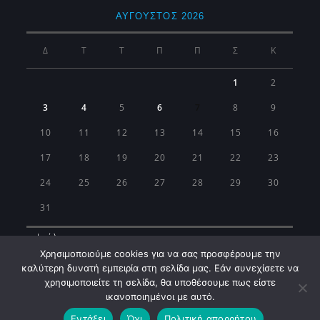
ΑΎΓΟΥΣΤΟΣ 2026
Δ
Τ
Τ
Π
Π
Σ
Κ
1
2
3
4
5
6
7
8
9
10
11
12
13
14
15
16
17
18
19
20
21
22
23
24
25
26
27
28
29
30
31
« Ιούλ
Χρησιμοποιούμε cookies για να σας προσφέρουμε την
καλύτερη δυνατή εμπειρία στη σελίδα μας. Εάν συνεχίσετε να
χρησιμοποιείτε τη σελίδα, θα υποθέσουμε πως είστε
ικανοποιημένοι με αυτό.
Εντάξει
Όχι
Πολιτική απορρήτου