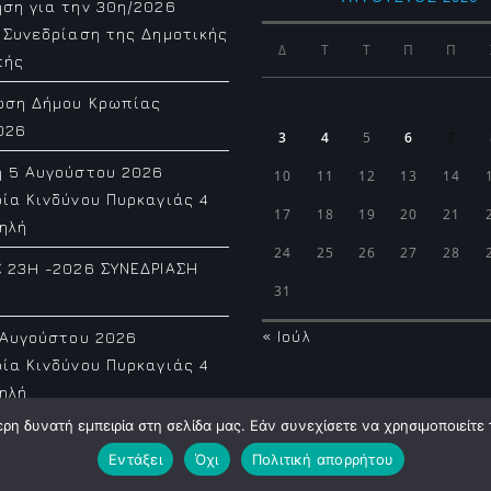
ση για την 30η/2026
 Συνεδρίαση της Δημοτικής
Δ
Τ
Τ
Π
Π
πής
ωση Δήμου Κρωπίας
026
3
4
5
6
7
η 5 Αυγούστου 2026
10
11
12
13
14
ία Κινδύνου Πυρκαγιάς 4
17
18
19
20
21
ηλή
24
25
26
27
28
 23H -2026 ΣΥΝΕΔΡΙΑΣΗ
31
« Ιούλ
 Αυγούστου 2026
ία Κινδύνου Πυρκαγιάς 4
ηλή
η δυνατή εμπειρία στη σελίδα μας. Εάν συνεχίσετε να χρησιμοποιείτε 
Εντάξει
Όχι
Πολιτική απορρήτου
Municipality of Koropi © 2026