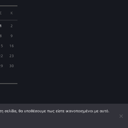
Σ
Κ
1
2
8
9
15
16
22
23
29
30
τη σελίδα, θα υποθέσουμε πως είστε ικανοποιημένοι με αυτό.