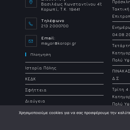
Πρόσκλη
Βασιλέως Κωνσταντίνου 47,
Τακτική
Κορωπί, Τ.Κ. 19441
Επιτρο
Τηλέφωνο
213 2000700
Ενημέρ
04.08.2
Email:
Opens
mayor@koropi.gr
Τετάρτ
in
Κατηγορ
your
Πλοηγηση
application
Πολύ Υψ
Ιστορία Πόλης
ΠΙΝΑΚΑΣ
Δ.Σ
ΚΕΔΚ
Τρίτη 4
Σφήττεια
Κατηγορ
Διαύγεια
Πολύ Υψ
Χρησιμοποιούμε cookies για να σας προσφέρουμε την καλύτερ