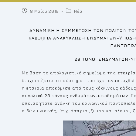
Post
Post
8 Μαΐου 2019
Νέα
published:
category:
ΔΥΝΑΜΙΚΗ Η ΣΥΜΜΕΤΟΧΗ ΤΩΝ ΠΟΛΙΤΩΝ ΤΟΥ
ΚΑΔΟΙ)ΓΙΑ ΑΝΑΚΥΚΛΩΣΗ ΕΝΔΥΜΑΤΩΝ-ΥΠΟΔ
ΠΑΝΤΟΠΩΛ
28 ΤΟΝΟΙ ΕΝΔΥΜΑΤΩΝ-Υ
Με βάση το απολογιστικό σημείωμα της
εταιρί
διαχειρίζεται το σύστημα που έχει αναπτυχθεί
η εταιρία αποκόμισε από τους κόκκινους κάδους
συνολικά 28 τόνους ενδυμάτων-υποδημάτων.
Π
οποιαδήποτε ανάγκη του κοινωνικού παντοπωλε
ειδών υγιεινής, (π.χ. όσπρια ,ζυμαρικά, αλεύρι, 