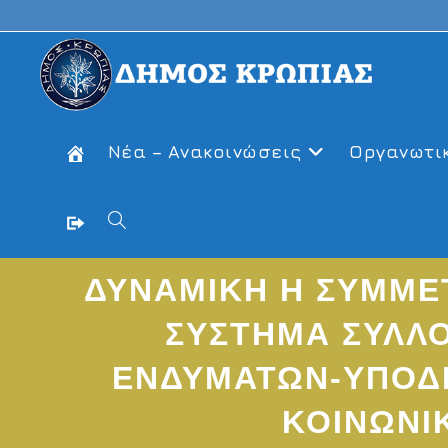
Skip
to
content
Νέα – Ανακοινώσεις
Οργανωτι
Toggle
ΔΥΝΑΜΙΚΗ Η ΣΥΜΜΕ
website
ΣΥΣΤΗΜΑ ΣΥΛΛΟ
search
ΕΝΔΥΜΑΤΩΝ-ΥΠΟΔ
ΚΟΙΝΩΝΙ