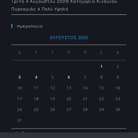
Τρίτη 4 Αυγούστου 2026 Κατηγορία Κινδύνου
Πυρκαγιάς 4 Πολύ Υψηλή
Ημερολογιο
ΑΎΓΟΥΣΤΟΣ 2026
Δ
Τ
Τ
Π
Π
Σ
Κ
1
2
3
4
5
6
7
8
9
10
11
12
13
14
15
16
17
18
19
20
21
22
23
24
25
26
27
28
29
30
31
« Ιούλ