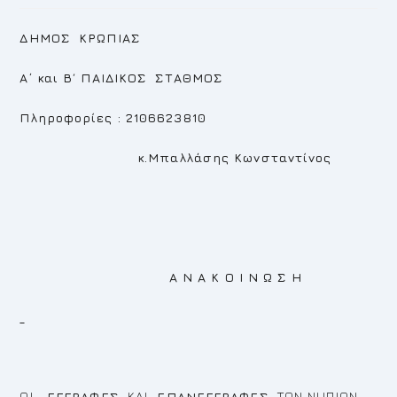
ΔΗΜΟΣ ΚΡΩΠΙΑΣ
A΄ και Β΄ ΠΑΙΔΙΚΟΣ ΣΤΑΘΜΟΣ
Πληροφορίες : 2106623810
κ.Μπαλλάσης Κωνσταντίνος
Α Ν Α Κ Ο Ι Ν Ω Σ Η
ΟΙ
ΕΓΓΡΑΦΕΣ
ΚΑΙ
ΕΠΑΝΕΓΓΡΑΦΕΣ
ΤΩΝ ΝΗΠΙΩΝ