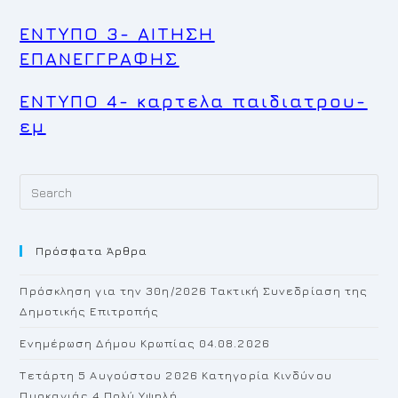
ΕΝΤΥΠΟ 3- ΑΙΤΗΣΗ
ΕΠΑΝΕΓΓΡΑΦΗΣ
ΕΝΤΥΠΟ 4- καρτελα παιδιατρου-
εμ
Pr
Es
to
Πρόσφατα Άρθρα
cl
th
Πρόσκληση για την 30η/2026 Τακτική Συνεδρίαση της
se
Δημοτικής Επιτροπής
pan
Ενημέρωση Δήμου Κρωπίας 04.08.2026
Τετάρτη 5 Αυγούστου 2026 Κατηγορία Κινδύνου
Πυρκαγιάς 4 Πολύ Υψηλή