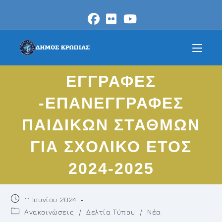
Skip
to
content
ΕΓΓΡΑΦΕΣ
-ΕΠΑΝΕΓΓΡΑΦΕΣ
ΠΑΙΔΙΚΩΝ ΣΤΑΘΜΩΝ
ΓΙΑ ΣΧΟΛΙΚΟ ΕΤΟΣ
2024-2025
Post
11 Ιουνίου 2024
published:
Post
Ανακοινώσεις
/
Δελτία Τύπου
/
Νέα
category: