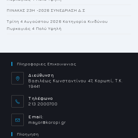
ΠΙΝΑΚΑΣ 23H -2026 ΣΥΝΕΔΡΙΑΣΗ Δ.Σ
Τρίτη 4 Αυγούστου 2026 Κατηγορία Κινδύνου
Πυρκαγιάς 4 Πολύ Υψηλή
Πληροφοριες Επικοινωνιας
Διεύθυνση
Βασιλέως Κωνσταντίνου 47, Κορωπί, Τ.Κ.
19441
Τηλέφωνο
213 2000700
Email:
Opens
mayor@koropi.gr
in
your
Πλοηγηση