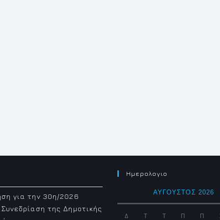
Ημερολογιο
ΑΎΓΟΥΣΤΟΣ 2026
ση για την 30η/2026
 Συνεδρίαση της Δημοτικής
Δ
Τ
Τ
Π
Π