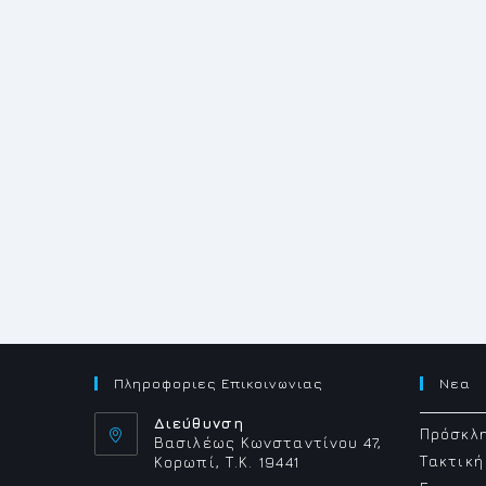
Πληροφοριες Επικοινωνιας
Νεα
Διεύθυνση
Πρόσκλη
Βασιλέως Κωνσταντίνου 47,
Τακτική
Κορωπί, Τ.Κ. 19441