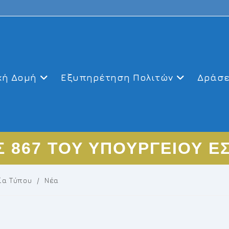
κή Δομή
Εξυπηρέτηση Πολιτών
Δράσε
Σ 867 ΤΟΥ ΥΠΟΥΡΓΕΙΟΥ Ε
ία Τύπου
/
Νέα