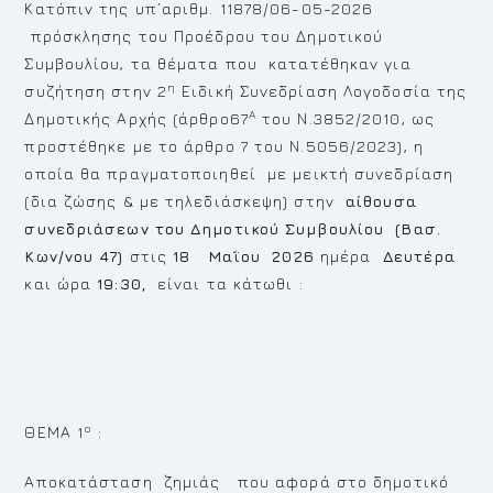
Κατόπιν της υπ’αριθμ. 11878/06-05-2026
πρόσκλησης του Προέδρου του Δημοτικού
Συμβουλίου, τα θέματα που κατατέθηκαν για
η
συζήτηση στην 2
Ειδική Συνεδρίαση Λογοδοσία της
Α
Δημοτικής Αρχής (άρθρο67
του Ν.3852/2010, ως
προστέθηκε με το άρθρο 7 του Ν.5056/2023), η
οποία θα πραγματοποιηθεί με μεικτή συνεδρίαση
(δια ζώσης & με τηλεδιάσκεψη) στην
αίθουσα
συνεδριάσεων του Δημοτικού Συμβουλίου (Βασ.
Κων/νου 47)
στις
18 Μαΐου 2026
ημέρα
Δευτέρα
και ώρα
19:30,
είναι τα κάτωθι :
ο
ΘΕΜΑ 1
:
Αποκατάσταση ζημιάς που αφορά στο δημοτικό