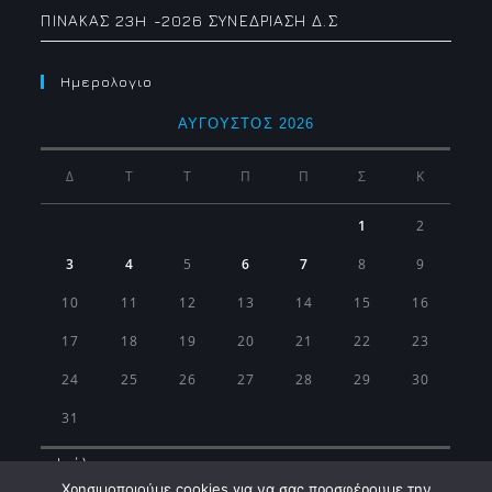
ΠΙΝΑΚΑΣ 23H -2026 ΣΥΝΕΔΡΙΑΣΗ Δ.Σ
Ημερολογιο
ΑΎΓΟΥΣΤΟΣ 2026
Δ
Τ
Τ
Π
Π
Σ
Κ
1
2
3
4
5
6
7
8
9
10
11
12
13
14
15
16
17
18
19
20
21
22
23
24
25
26
27
28
29
30
31
« Ιούλ
Χρησιμοποιούμε cookies για να σας προσφέρουμε την