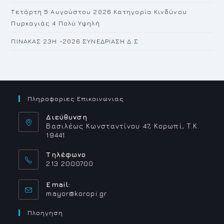
Τετάρτη 5 Αυγούστου 2026 Κατηγορία Κινδύνου
Πυρκαγιάς 4 Πολύ Υψηλή
ΠΙΝΑΚΑΣ 23H -2026 ΣΥΝΕΔΡΙΑΣΗ Δ.Σ
Πληροφοριες Επικοινωνιας
Διεύθυνση
Βασιλέως Κωνσταντίνου 47, Κορωπί, Τ.Κ.
19441
Τηλέφωνο
213 2000700
Email:
Opens
mayor@koropi.gr
in
your
Πλοηγηση
application