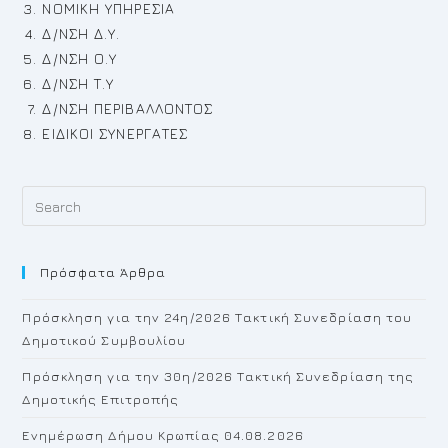
ΝΟΜΙΚΗ ΥΠΗΡΕΣΙΑ
Δ/ΝΣΗ Δ.Υ.
Δ/ΝΣΗ Ο.Υ
Δ/ΝΣΗ Τ.Υ
Δ/ΝΣΗ ΠΕΡΙΒΑΛΛΟΝΤΟΣ
ΕΙΔΙΚΟΙ ΣΥΝΕΡΓΑΤΕΣ
Pr
Es
to
Πρόσφατα Άρθρα
cl
th
Πρόσκληση για την 24η/2026 Τακτική Συνεδρίαση του
se
Δημοτικού Συμβουλίου
pan
Πρόσκληση για την 30η/2026 Τακτική Συνεδρίαση της
Δημοτικής Επιτροπής
Ενημέρωση Δήμου Κρωπίας 04.08.2026