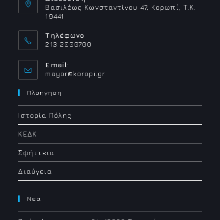
Βασιλέως Κωνσταντίνου 47, Κορωπί, Τ.Κ.
19441
Τηλέφωνο
213 2000700
Email:
Opens
mayor@koropi.gr
in
your
Πλοηγηση
application
Ιστορία Πόλης
ΚΕΔΚ
Σφήττεια
Διαύγεια
Νεα