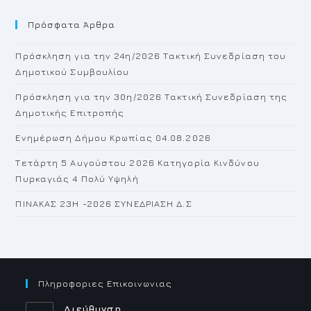
to
Πρόσφατα Άρθρα
cl
th
Πρόσκληση για την 24η/2026 Τακτική Συνεδρίαση του
se
Δημοτικού Συμβουλίου
pan
Πρόσκληση για την 30η/2026 Τακτική Συνεδρίαση της
Δημοτικής Επιτροπής
Ενημέρωση Δήμου Κρωπίας 04.08.2026
Τετάρτη 5 Αυγούστου 2026 Κατηγορία Κινδύνου
Πυρκαγιάς 4 Πολύ Υψηλή
ΠΙΝΑΚΑΣ 23H -2026 ΣΥΝΕΔΡΙΑΣΗ Δ.Σ
Πληροφοριες Επικοινωνιας
Διεύθυνση