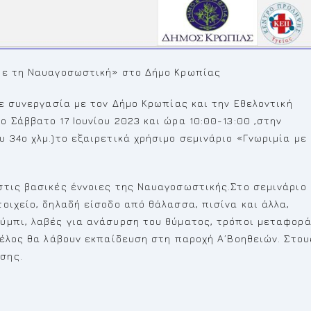
 με τη Ναυαγοσωστική» στο Δήμο Κρωπίας
σε συνεργασία με τον Δήμο Κρωπίας και την Εθελοντική
 Σάββατο 17 Ιουνίου 2023 και ώρα 10:00-13:00 ,στην
 34ο χλμ.)το εξαιρετικά χρήσιμο σεμινάριο «Γνωριμία με
στις βασικές έννοιες της Ναυαγοσωστικής.Στο σεμινάριο
οιχείο, δηλαδή είσοδο από θάλασσα, πισίνα και άλλα,
ύμπι, λαβές για ανάσυρση του θύματος, τρόποι μεταφορ
τέλος θα λάβουν εκπαίδευση στη παροχή Α’Βοηθειών. Στου
σης.