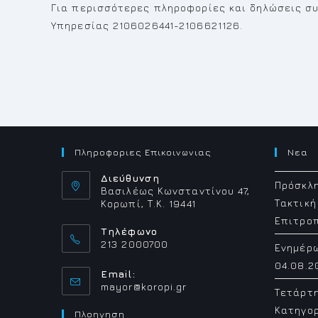
Για περισσότερες πληροφορίες και δηλώσεις σ
Υπηρεσίας 2106026441-2106621126.
Πληροφοριες Επικοινωνιας
Νεα
Διεύθυνση
Πρόσκλη
Βασιλέως Κωνσταντίνου 47,
Τακτική
Κορωπί, Τ.Κ. 19441
Επιτρο
Τηλέφωνο
213 2000700
Ενημέρ
04.08.2
Email:
Opens
mayor@koropi.gr
Τετάρτ
in
Κατηγορ
your
Πλοηγηση