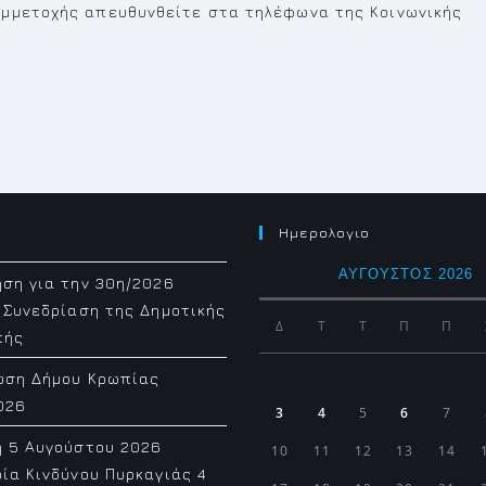
υμμετοχής απευθυνθείτε στα τηλέφωνα της Κοινωνικής
Ημερολογιο
ΑΎΓΟΥΣΤΟΣ 2026
ση για την 30η/2026
 Συνεδρίαση της Δημοτικής
Δ
Τ
Τ
Π
Π
πής
ωση Δήμου Κρωπίας
026
3
4
5
6
7
η 5 Αυγούστου 2026
10
11
12
13
14
ία Κινδύνου Πυρκαγιάς 4