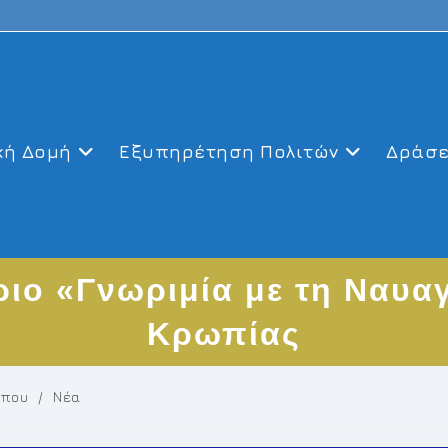
κή Δομή
Εξυπηρέτηση Πολιτών
Δράσε
ριο «Γνωριμία με τη Ναυ
Κρωπίας
ύπου
/
Νέα