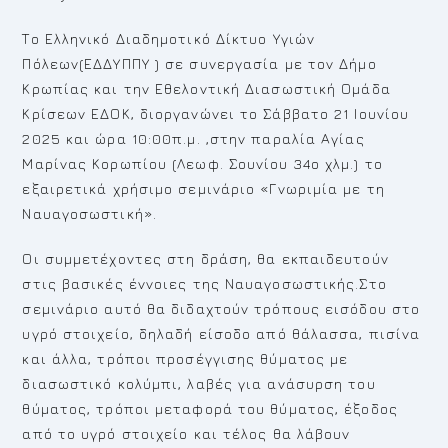
Το Ελληνικό Διαδημοτικό Δίκτυο Υγιών
Πόλεων(ΕΔΔΥΠΠΥ ) σε συνεργασία με τον Δήμο
Κρωπίας και την Εθελοντική Διασωστική Ομάδα
Κρίσεων ΕΔΟΚ, διοργανώνει το Σάββατο 21 Ιουνίου
2025 και ώρα 10:00π.μ. ,στην παραλία Αγίας
Μαρίνας Κορωπίου (Λεωφ. Σουνίου 34ο χλμ.) το
εξαιρετικά χρήσιμο σεμινάριο «Γνωριμία με τη
Ναυαγοσωστική».
Οι συμμετέχοντες στη δράση, θα εκπαιδευτούν
στις βασικές έννοιες της Ναυαγοσωστικής.Στο
σεμινάριο αυτό θα διδαχτούν τρόπους εισόδου στο
υγρό στοιχείο, δηλαδή είσοδο από θάλασσα, πισίνα
και άλλα, τρόποι προσέγγισης θύματος με
διασωστικό κολύμπι, λαβές για ανάσυρση του
θύματος, τρόποι μεταφορά του θύματος, έξοδος
από το υγρό στοιχείο και τέλος θα λάβουν