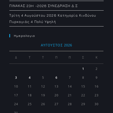
ΠΙΝΑΚΑΣ 23H -2026 ΣΥΝΕΔΡΙΑΣΗ Δ.Σ
Τρίτη 4 Αυγούστου 2026 Κατηγορία Κινδύνου
Πυρκαγιάς 4 Πολύ Υψηλή
Ημερολογιο
ΑΎΓΟΥΣΤΟΣ 2026
Δ
Τ
Τ
Π
Π
Σ
Κ
1
2
3
4
5
6
7
8
9
10
11
12
13
14
15
16
17
18
19
20
21
22
23
24
25
26
27
28
29
30
31