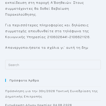
εκπαίδευση στη παροχή Α’Βοηθειών. Στους
συμμετέχοντες θα δοθεί Βεβαίωση
Παρακολούθησης.
Για περισσότερες πληροφορίες και δηλώσεις
συμμετοχής απευθυνθείτε στα τηλέφωνα της
Κοινωνικής Υπηρεσίας 2106026441-2106621126.
Απενεργοποιήσατε τα σχόλια γι’ αυτή τη δημ
Pr
Es
to
Πρόσφατα Άρθρα
cl
th
Πρόσκληση για την 30η/2026 Τακτική Συνεδρίαση της
se
Δημοτικής Επιτροπής
pan
Ενημέρωση Δήμου Κρωπίας 04.08.2026