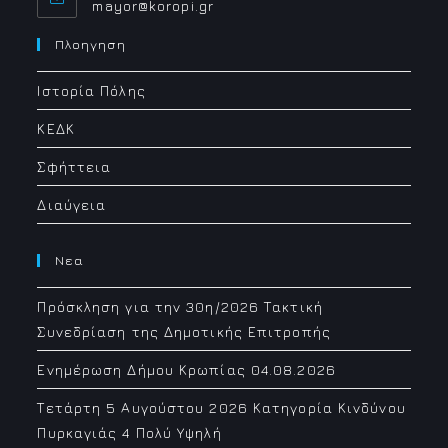
Opens
mayor@koropi.gr
in
your
Πλοηγηση
application
Ιστορία Πόλης
ΚΕΔΚ
Σφήττεια
Διαύγεια
Νεα
Πρόσκληση για την 30η/2026 Τακτική
Συνεδρίαση της Δημοτικής Επιτροπής
Ενημέρωση Δήμου Κρωπίας 04.08.2026
Τετάρτη 5 Αυγούστου 2026 Κατηγορία Κινδύνου
Πυρκαγιάς 4 Πολύ Υψηλή