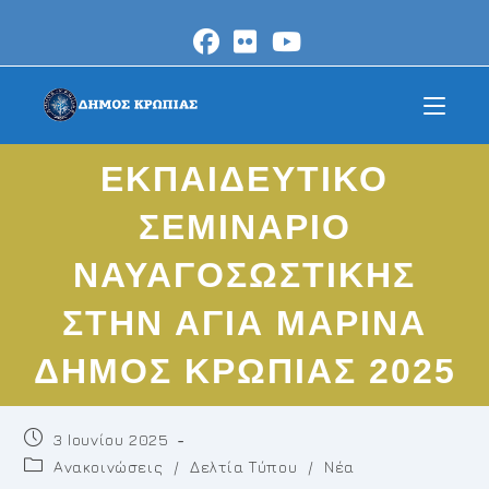
Skip
to
content
ΕΚΠAΙΔΕΥΤΙΚΟ
ΣΕΜΙΝΑΡΙΟ
ΝΑΥΑΓΟΣΩΣΤΙΚΗΣ
ΣΤΗΝ ΑΓΙΑ ΜΑΡΙΝΑ
ΔΗΜΟΣ ΚΡΩΠΙΑΣ 2025
Post
3 Ιουνίου 2025
published:
Post
Ανακοινώσεις
/
Δελτία Τύπου
/
Νέα
category: