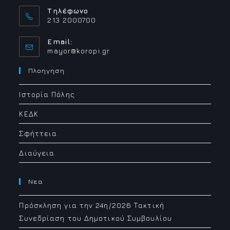
Τηλέφωνο
213 2000700
Email:
Opens
mayor@koropi.gr
in
your
Πλοηγηση
application
Ιστορία Πόλης
ΚΕΔΚ
Σφήττεια
Διαύγεια
Νεα
Πρόσκληση για την 24η/2026 Τακτική
Συνεδρίαση του Δημοτικού Συμβουλίου