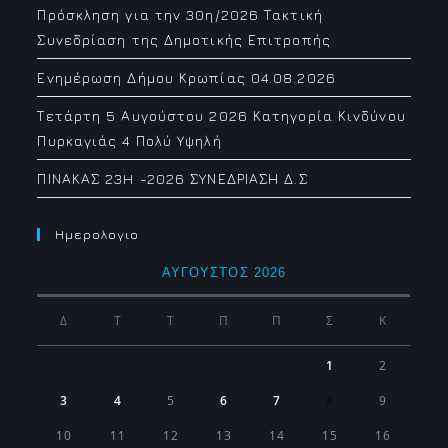
Πρόσκληση για την 30η/2026 Τακτική
Συνεδρίαση της Δημοτικής Επιτροπής
Ενημέρωση Δήμου Κρωπίας 04.08.2026
Τετάρτη 5 Αυγούστου 2026 Κατηγορία Κινδύνου
Πυρκαγιάς 4 Πολύ Υψηλή
ΠΙΝΑΚΑΣ 23H -2026 ΣΥΝΕΔΡΙΑΣΗ Δ.Σ
Ημερολογιο
ΑΎΓΟΥΣΤΟΣ 2026
Δ
Τ
Τ
Π
Π
Σ
Κ
1
2
3
4
5
6
7
8
9
10
11
12
13
14
15
16