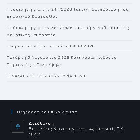
th
Πρόσκληση για την 24η/2026 Τακτική Συνεδρίαση του
se
Δημοτικού Συμβουλίου
pan
Πρόσκληση για την 30η/2026 Τακτική Συνεδρίαση της
Δημοτικής Επιτροπής
Ενημέρωση Δήμου Κρωπίας 04.08.2026
Τετάρτη 5 Αυγούστου 2026 Κατηγορία Κινδύνου
Πυρκαγιάς 4 Πολύ Υψηλή
ΠΙΝΑΚΑΣ 23H -2026 ΣΥΝΕΔΡΙΑΣΗ Δ.Σ
Πληροφοριες Επικοινωνιας
Διεύθυνση
Βασιλέως Κωνσταντίνου 47, Κορωπί, Τ.Κ.
19441