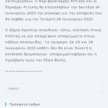
λειτουργήσουν. Ο περιφερειάρχης Αττικής και οι
δήμαρχοι Αττικής θα επαναλάβουν την Δευτέρα 24
Ιανουαρίου 2022 την σύσκεψη για την απόφαση που
θα ληφθεί για την Τετάρτη 26 Ιανουαρίου 2022.
Ο Δήμος Κρωπίας απευθύνει τέλος, σύσταση στους
πολίτες να μην απορρίψουν απορρίμματα στους
κάδους αποκομιδής, το τριήμερο, 24, 25 και 26
Ιανουαρίου 2022 καθότι δεν θα είναι δυνατή η
εκτέλεση δρομολογίων απορριμματοφόρων και η
πρόσβαση προς τον ΟΕΔΑ Φυλής.
———————————–
Pr
Es
to
Πρόσφατα Άρθρα
cl