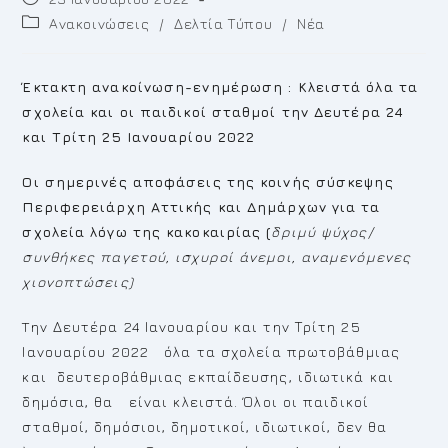
published:
Post
Ανακοινώσεις
/
Δελτία Τύπου
/
Νέα
category:
Έ
κτακτη ανακοίνωση-ενημέρωση : Κλειστά όλα τα
σχολεία και οι παιδικοί σταθμοί την Δευτέρα 24
και Τρίτη 25 Ιανουαρίου 2022
Οι σημερινές αποφάσεις της κοινής σύσκεψης
Περιφερειάρχη Αττικής και Δημάρχων για τα
σχολεία λόγω της κακοκαιρίας (
δριμύ ψύχος/
συνθήκες παγετού, ισχυροί άνεμοι, αναμενόμενες
χιονοπτώσεις)
Tην Δευτέρα 24 Ιανουαρίου και την Τρίτη 25
Ιανουαρίου 2022 όλα τα σχολεία πρωτοβάθμιας
και δευτεροβάθμιας εκπαίδευσης, ιδιωτικά και
δημόσια, θα είναι κλειστά. Όλοι οι παιδικοί
σταθμοί, δημόσιοι, δημοτικοί, ιδιωτικοί, δεν θα