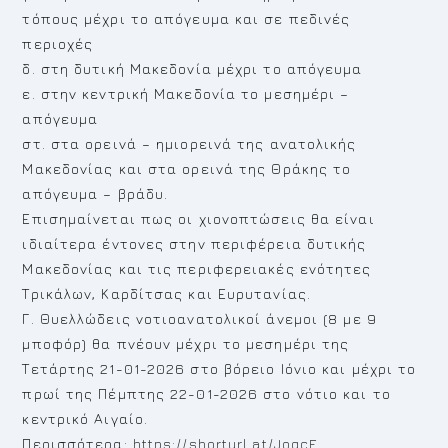
τόπους μέχρι το απόγευμα και σε πεδινές
περιοχές
δ. στη δυτική Μακεδονία μέχρι το απόγευμα
ε. στην κεντρική Μακεδονία το μεσημέρι –
απόγευμα
στ. στα ορεινά – ημιορεινά της ανατολικής
Μακεδονίας και στα ορεινά της Θράκης το
απόγευμα – βράδυ.
Επισημαίνεται πως οι χιονοπτώσεις θα είναι
ιδιαίτερα έντονες στην περιφέρεια δυτικής
Μακεδονίας και τις περιφερειακές ενότητες
Τρικάλων, Καρδίτσας και Ευρυτανίας.
Γ. Θυελλώδεις νοτιοανατολικοί άνεμοι (8 με 9
μποφόρ) θα πνέουν μέχρι το μεσημέρι της
Τετάρτης 21-01-2026 στο βόρειο Ιόνιο και μέχρι το
πρωί της Πέμπτης 22-01-2026 στο νότιο και το
κεντρικό Αιγαίο.
Περισσότερα:
https://shorturl.at/JogcE