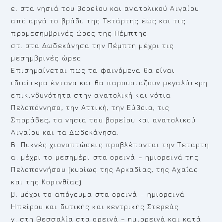
ε. στα νησιά του βορείου και ανατολικού Αιγαίου
από αργά το βράδυ της Τετάρτης έως και τις
προμεσημβρινές ώρες της Πέμπτης
στ. στα Δωδεκάνησα την Πέμπτη μέχρι τις
μεσημβρινές ώρες
Επισημαίνεται πως τα φαινόμενα θα είναι
ιδιαίτερα έντονα και θα παρουσιάζουν μεγαλύτερη
επικινδυνότητα στην ανατολική και νότια
Πελοπόννησο, την Αττική, την Εύβοια, τις
Σποράδες, τα νησιά του βορείου και ανατολικού
Αιγαίου και τα Δωδεκάνησα.
Β. Πυκνές χιονοπτώσεις προβλέπονται την Τετάρτη
α. μέχρι το μεσημέρι στα ορεινά – ημιορεινά της
Πελοποννήσου (κυρίως της Αρκαδίας, της Αχαΐας
και της Κορινθίας)
β. μέχρι το απόγευμα στα ορεινά – ημιορεινά
Ηπείρου και δυτικής και κεντρικής Στερεάς
γ. στη Θεσσαλία στα ορεινά – ημιορεινά και κατά