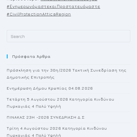
#ΕνημερωνόμαστεκαιΠροστατευόμαστε
#CivilProtectionAtticaRegion
Pr
Es
to
Πρόσφατα Άρθρα
cl
th
Πρόσκληση για την 30η/2026 Τακτική Συνεδρίαση της
se
Δημοτικής Επιτροπής
pan
Ενημέρωση Δήμου Κρωπίας 04.08.2026
Τετάρτη 5 Αυγούστου 2026 Κατηγορία Κινδύνου
Πυρκαγιάς 4 Πολύ Υψηλή
ΠΙΝΑΚΑΣ 23H -2026 ΣΥΝΕΔΡΙΑΣΗ Δ.Σ
Τρίτη 4 Αυγούστου 2026 Κατηγορία Κινδύνου
Πυρκαγιάς 4 Πολύ Υψηλή