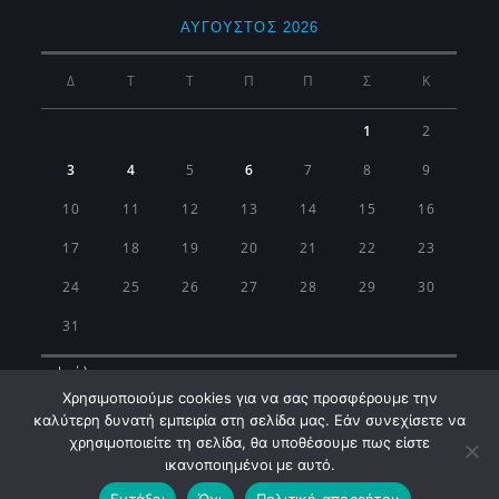
ΑΎΓΟΥΣΤΟΣ 2026
Δ
Τ
Τ
Π
Π
Σ
Κ
1
2
3
4
5
6
7
8
9
10
11
12
13
14
15
16
17
18
19
20
21
22
23
24
25
26
27
28
29
30
31
« Ιούλ
Χρησιμοποιούμε cookies για να σας προσφέρουμε την
καλύτερη δυνατή εμπειρία στη σελίδα μας. Εάν συνεχίσετε να
χρησιμοποιείτε τη σελίδα, θα υποθέσουμε πως είστε
ικανοποιημένοι με αυτό.
Εντάξει
Όχι
Πολιτική απορρήτου