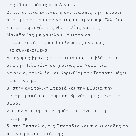
της ίδιας ημέρας στο Αιγαίο,
Β. τις τοπικά έντονες χιονοπτώσεις την Τετάρτη
στα ορεινά – ημιορεινά της ηπειρωτικής Ελλάδας
και σε περιοχές της Θεσσαλίας και της
Μακεδονίας με χαμηλό υψόμετρο και
Γ. τους κατά τόπους θυελλώδεις ανέμους
Πιο συγκεκριμένα:
Α. Ισχυρές βροχές και καταιγίδες προβλέπονται:
α. στην Πελοπόννησο (κυρίως σε Μεσσηνία,
Λακωνία, Αργολίδα και Κορινθία) την Τετάρτη μέχρι
το απόγευμα
β. στην ανατολική Στερεά και την Εύβοια την
Τετάρτη από τις προμεσημβρινές ώρες μέχρι το
βράδυ
γ. στην Αττική το μεσημέρι – απόγευμα της
Τετάρτης
δ. στη Θεσσαλία, τις Σποράδες και τις Κυκλάδες το
απόγευμα της Τετάρτης