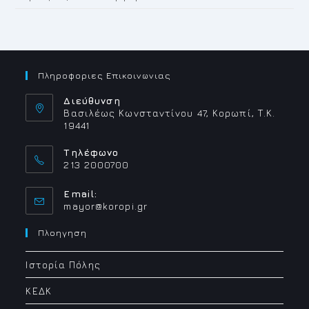
Πληροφοριες Επικοινωνιας
Διεύθυνση
Βασιλέως Κωνσταντίνου 47, Κορωπί, Τ.Κ.
19441
Τηλέφωνο
213 2000700
Email:
Opens
mayor@koropi.gr
in
your
Πλοηγηση
application
Ιστορία Πόλης
ΚΕΔΚ