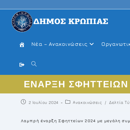
Skip
to
content
Νέα – Ανακοινώσεις
Οργανωτι
Toggle
ΕΝΑΡΞΗ ΣΦΗΤΤΕΙΩΝ
website
Post
Post
2 Ιουλίου 2024
Ανακοινώσεις
/
Δελτία Τ
search
published:
category:
Λαμπρή έναρξη Σφηττείων 2024 με μεγάλη συμ