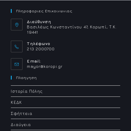
Πληροφοριες Επικοινωνιας
Διεύθυνση
Βασιλέως Κωνσταντίνου 47, Κορωπί, Τ.Κ.
19441
Τηλέφωνο
213 2000700
Email:
Opens
mayor@koropi.gr
in
your
Πλοηγηση
application
Ιστορία Πόλης
ΚΕΔΚ
Σφήττεια
Διαύγεια