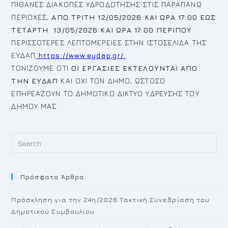
ΠΙΘΑΝΕΣ ΔΙΑΚΟΠΕΣ ΥΔΡΟΔΟΤΗΣΗΣ ΣΤΙΣ ΠΑΡΑΠΑΝΩ
ΠΕΡΙΟΧΕΣ,
ΑΠΟ ΤΡΙΤΗ 12/05/2026 ΚΑΙ ΩΡΑ 17:00 ΕΩΣ
ΤΕΤΑΡΤΗ 13/05/2026 ΚΑΙ ΩΡΑ 17:00 ΠΕΡΙΠΟΥ
.
ΠΕΡΙΣΣΟΤΕΡΕΣ ΛΕΠΤΟΜΕΡΕΙΕΣ ΣΤΗΝ ΙΣΤΟΣΕΛΙΔΑ ΤΗΣ
ΕΥΔΑΠ
https://www.eydap.gr/
.
ΤΟΝΙΖΟΥΜΕ ΟΤΙ
ΟΙ ΕΡΓΑΣΙΕΣ ΕΚΤΕΛΟΥΝΤΑΙ ΑΠΟ
ΤΗΝ ΕΥΔΑΠ
ΚΑΙ ΟΧΙ ΤΟΝ ΔΗΜΟ, ΩΣΤΟΣΟ
ΕΠΗΡΕΑΖΟΥΝ ΤΟ ΔΗΜΟΤΙΚΟ ΔΙΚΤΥΟ ΥΔΡΕΥΣΗΣ ΤΟΥ
ΔΗΜΟΥ ΜΑΣ.
Pr
Es
to
Πρόσφατα Άρθρα
cl
th
Πρόσκληση για την 24η/2026 Τακτική Συνεδρίαση του
se
Δημοτικού Συμβουλίου
pan