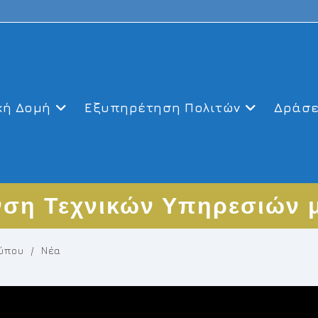
κή Δομή
Εξυπηρέτηση Πολιτών
Δράσε
νση Τεχνικών Υπηρεσιών 
Τύπου
/
Νέα