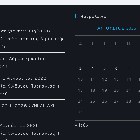
Ημερολογιο
ΑΎΓΟΥΣΤΟΣ 2026
ση για την 30η/2026
 Συνεδρίαση της Δημοτικής
Δ
Τ
Τ
Π
Π
πής
ωση Δήμου Κρωπίας
026
3
4
5
6
7
η 5 Αυγούστου 2026
10
11
12
13
14
ία Κινδύνου Πυρκαγιάς 4
17
18
19
20
21
ηλή
24
25
26
27
28
 23H -2026 ΣΥΝΕΔΡΙΑΣΗ
31
« Ιούλ
 Αυγούστου 2026
ία Κινδύνου Πυρκαγιάς 4