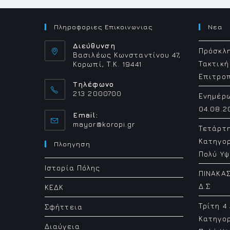
Πληροφοριες Επικοινωνιας
Νεα
Διεύθυνση
Πρόσκλη
Βασιλέως Κωνσταντίνου 47,
Τακτική
Κορωπί, Τ.Κ. 19441
Επιτρο
Τηλέφωνο
213 2000700
Ενημέρ
04.08.2
Email:
Opens
mayor@koropi.gr
Τετάρτ
in
Κατηγορ
your
Πλοηγηση
application
Πολύ Υψ
Ιστορία Πόλης
ΠΙΝΑΚΑΣ
Δ.Σ
ΚΕΔΚ
Τρίτη 4
Σφήττεια
Κατηγορ
Διαύγεια